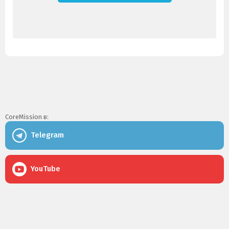
CoreMission в:
Telegram
YouTube