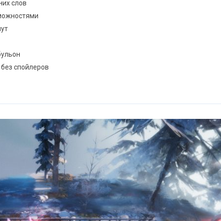
них слов
зможностями
пут
бульон
 без спойлеров