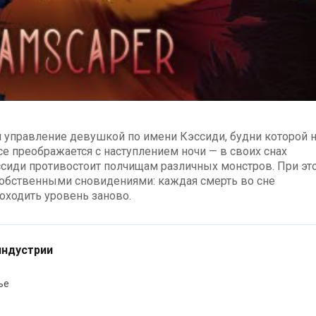
бя управление девушкой по имени Кэссиди, будни которой 
 преображается с наступлением ночи — в своих снах
ссиди противостоит полчищам различных монстров. При эт
обственными сновидениями: каждая смерть во сне
роходить уровень заново.
индустрии
ье