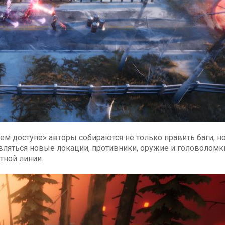
м доступе» авторы собираются не только править баги, но
являться новые локации, противники, оружие и головоломки
тной линии.