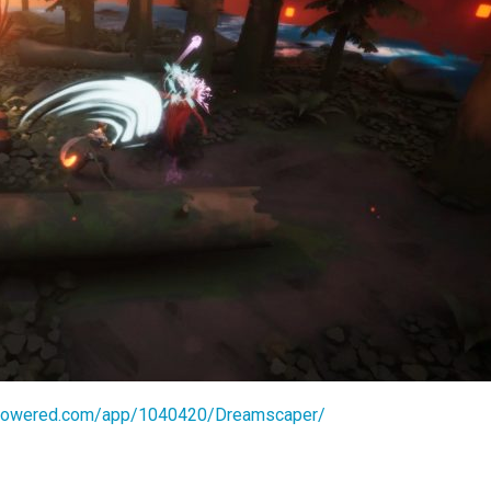
ampowered.com/app/1040420/Dreamscaper/