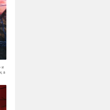
 и
, а