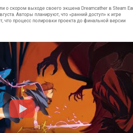
или о скором выходе своего экшена Dreamcather в Steam Ear
вгуста. Авторы планируют, что «ранний доступ» к игре
т, что процесс полировки проекта до финальной версии