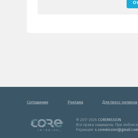
Соглашение
Реклама
Для пресс-релизов
© 2017–2026
COREMISSION
Все права защищены. При любом и
Редакция:
s.coremission@gmail.com