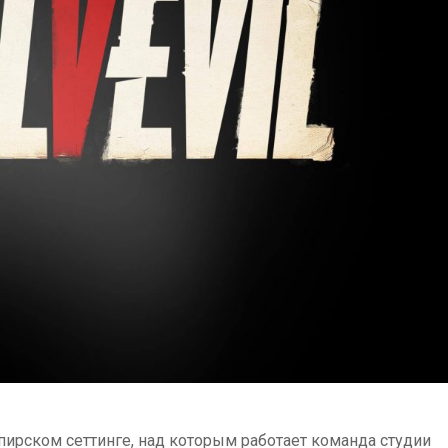
мпирском сеттинге, над которым работает команда студии