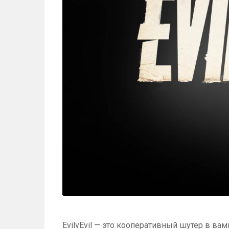
EvilvEvil — это кооперативный шутер в ва