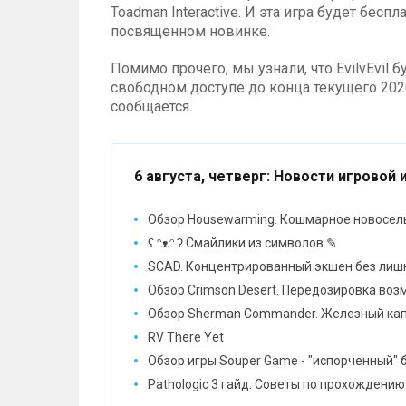
Toadman Interactive. И эта игра будет бес
посвященном новинке.
Помимо прочего, мы узнали, что EvilvEvil
свободном доступе до конца текущего 2020
сообщается.
6 августа, четверг
: Новости игровой 
Обзор Housewarming. Кошмарное новосел
ʕ ᵔᴥᵔ ʔ Смайлики из символов ✎
SCAD. Концентрированный экшен без лиш
Обзор Crimson Desert. Передозировка во
Обзор Sherman Commander. Железный ка
RV There Yet
Обзор игры Souper Game - "испорченный" 
Pathologic 3 гайд. Советы по прохождению