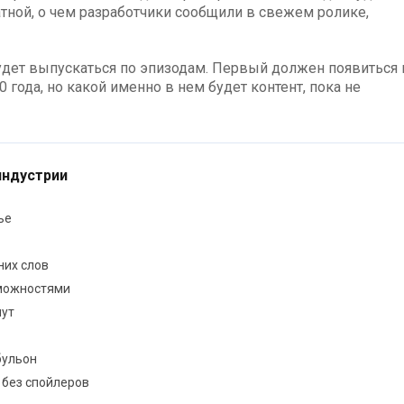
платной, о чем разработчики сообщили в свежем ролике,
 будет выпускаться по эпизодам. Первый должен появиться 
 года, но какой именно в нем будет контент, пока не
индустрии
ье
них слов
зможностями
пут
бульон
 без спойлеров