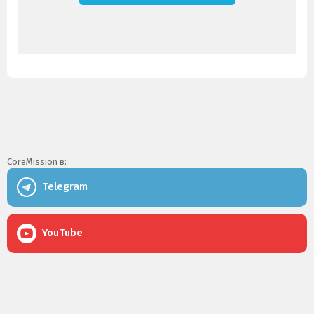
CoreMission в:
Telegram
YouTube