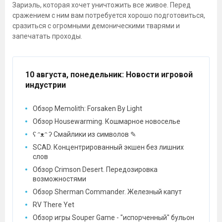
Зариэль, которая хочет уничтожить все живое. Перед
сражением с ним вам потребуется хорошо подготовиться,
сразиться с огромными демоническими тварями и
запечатать проходы.
10 августа, понедельник
: Новости игровой
индустрии
Обзор Memolith: Forsaken By Light
Обзор Housewarming. Кошмарное новоселье
ʕ ᵔᴥᵔ ʔ Смайлики из символов ✎
SCAD. Концентрированный экшен без лишних
слов
Обзор Crimson Desert. Передозировка
возможностями
Обзор Sherman Commander. Железный капут
RV There Yet
Обзор игры Souper Game - "испорченный" бульон