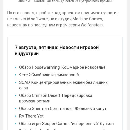
Quake 3 — настоящая легенда сетевых шутеров всех времён.
По его словам, в работе над проектом принимает участие
не только id software, но и студия Machine Games,
известная по последним играм серии Wolfenstein.
7 августа, пятница
: Новости игровой
индустрии
Обзор Housewarming. Кошмарное новоселье
ʕ ᵔᴥᵔ ʔ Смайлики из символов ✎
SCAD. Концентрированный экшен без лишних
слов
Обзор Crimson Desert. Передозировка
возможностями
Обзор Sherman Commander. Железный капут
RV There Yet
Обзор игры Souper Game - "испорченный" бульон