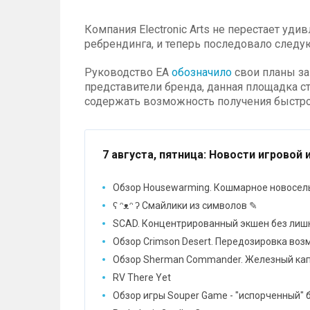
Компания Electronic Arts не перестает уди
ребрендинга, и теперь последовало следу
Руководство EA
обозначило
свои планы за
представители бренда, данная площадка с
содержать возможность получения быстро
7 августа, пятница
: Новости игровой 
Обзор Housewarming. Кошмарное новосел
ʕ ᵔᴥᵔ ʔ Смайлики из символов ✎
SCAD. Концентрированный экшен без лиш
Обзор Crimson Desert. Передозировка во
Обзор Sherman Commander. Железный ка
RV There Yet
Обзор игры Souper Game - "испорченный" 