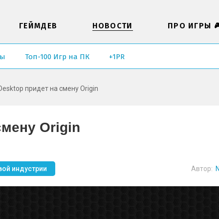
ГЕЙМДЕВ
НОВОСТИ
ПРО ИГРЫ 
ры
Топ-100 Игр на ПК
+1PR
Desktop придет на смену Origin
смену Origin
вой индустрии
Автор:
N