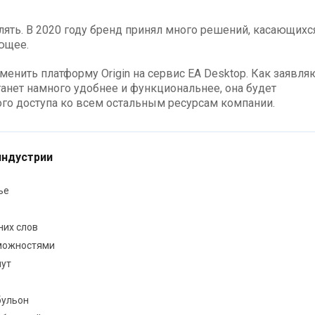
влять. В 2020 году бренд принял много решений, касающихс
ющее.
менить платформу Origin на сервис EA Desktop. Как заявля
танет намного удобнее и функциональнее, она будет
го доступа ко всем остальным ресурсам компании.
индустрии
ье
них слов
зможностями
пут
бульон