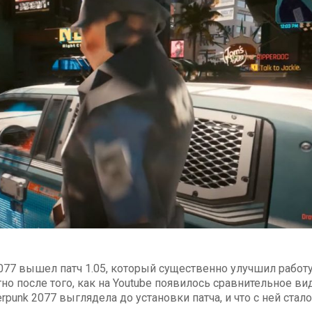
2077 вышел патч 1.05, который существенно улучшил работ
тно после того, как на Youtube появилось сравнительное ви
punk 2077 выглядела до установки патча, и что с ней стало