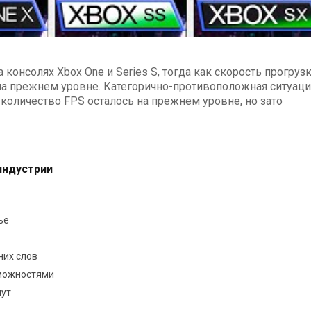
 консолях Xbox One и Series S, тогда как скорость прогруз
на прежнем уровне. Категорично-противоположная ситуаци
м количество FPS осталось на прежнем уровне, но зато
индустрии
ье
них слов
зможностями
пут