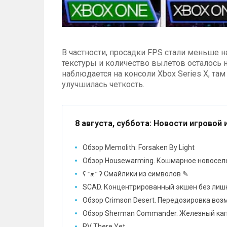
В частности, просадки FPS стали меньше на
текстуры и количество вылетов осталось 
наблюдается на консоли Xbox Series X, та
улучшилась четкость.
8 августа, суббота
: Новости игровой 
Обзор Memolith: Forsaken By Light
Обзор Housewarming. Кошмарное новосел
ʕ ᵔᴥᵔ ʔ Смайлики из символов ✎
SCAD. Концентрированный экшен без лиш
Обзор Crimson Desert. Передозировка во
Обзор Sherman Commander. Железный ка
RV There Yet