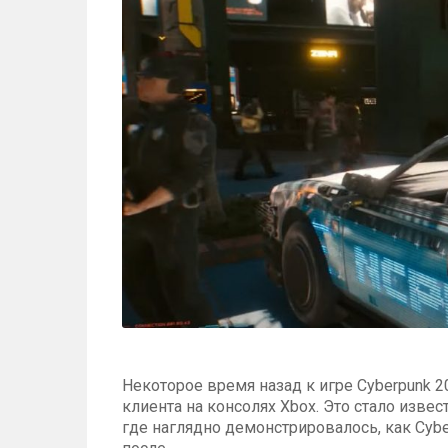
Некоторое время назад к игре Cyberpunk 
клиента на консолях Xbox. Это стало извес
где наглядно демонстрировалось, как Cyber