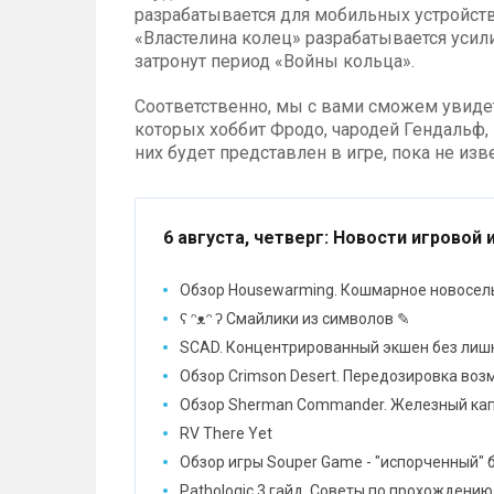
разрабатывается для мобильных устройств 
«Властелина колец» разрабатывается усил
затронут период «Войны кольца».
Соответственно, мы с вами сможем увидеть 
которых хоббит Фродо, чародей Гендальф, 
них будет представлен в игре, пока не изв
6 августа, четверг
: Новости игровой 
Обзор Housewarming. Кошмарное новосел
ʕ ᵔᴥᵔ ʔ Смайлики из символов ✎
SCAD. Концентрированный экшен без лиш
Обзор Crimson Desert. Передозировка во
Обзор Sherman Commander. Железный ка
RV There Yet
Обзор игры Souper Game - "испорченный" 
Pathologic 3 гайд. Советы по прохождению