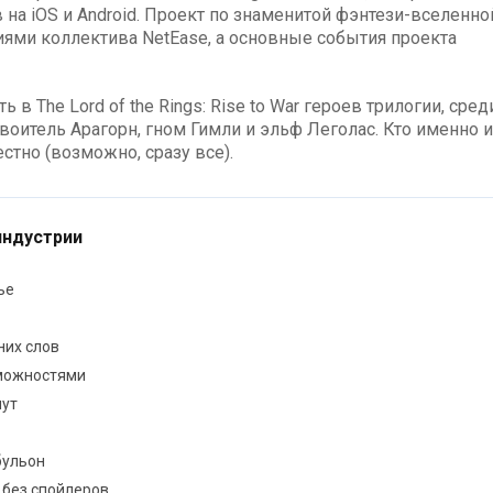
на iOS и Android. Проект по знаменитой фэнтези-вселенно
иями коллектива NetEase, а основные события проекта
в The Lord of the Rings: Rise to War героев трилогии, сред
воитель Арагорн, гном Гимли и эльф Леголас. Кто именно и
естно (возможно, сразу все).
индустрии
ье
них слов
зможностями
пут
бульон
 без спойлеров