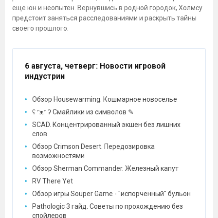
еще юн и неопытен. Вернувшись в родной городок, Холмсу
предстоит заняться расследованиями и раскрыть тайны
своего прошлого.
6 августа, четверг
: Новости игровой
индустрии
Обзор Housewarming. Кошмарное новоселье
ʕ ᵔᴥᵔ ʔ Смайлики из символов ✎
SCAD. Концентрированный экшен без лишних
слов
Обзор Crimson Desert. Передозировка
возможностями
Обзор Sherman Commander. Железный капут
RV There Yet
Обзор игры Souper Game - "испорченный" бульон
Pathologic 3 гайд. Советы по прохождению без
спойлеров