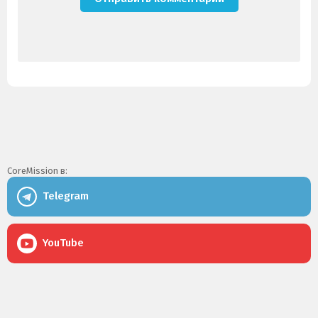
CoreMission в:
Telegram
YouTube