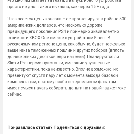
Pro многим хватает за глаза, и выпуск нового устройства
просто не даст такого выхлопа, как через 1.5+ года.
Что касается цены консоли – ее прогнозируют в районе 500
американских долларов, что несколько дороже
предыдущего поколения PS4 и примерно эквивалентно
стоимости XBOX One вместе с устройством Kinect. В
русскоязычном регионе цена, как обычно, будет несколько
выше из-за таможенных пошлин и других поборов (вплоть
до нескольких десятков евро наценки). Планируются ли
Slim и Pro версии приставки, имеющие улучшенные
характеристики, пока неизвестно. Вполне возможно, их
презентуют спустя пару лет с момента выхода базовой
комплектации, поэтому особо нетерпеливым фанатам
имеет смысл начать собирать деньги на новый гаджет уже
сейчас.
Понравилась статья? Поделиться с друзьями: