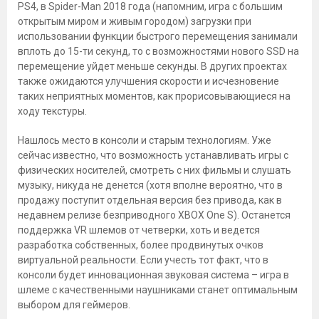
PS4, в Spider-Man 2018 года (напомним, игра с большим
открытым миром и живым городом) загрузки при
использовании функции быстрого перемещения занимали
вплоть до 15-ти секунд, то с возможностями нового SSD на
перемещение уйдет меньше секунды. В других проектах
также ожидаются улучшения скорости и исчезновение
таких неприятных моментов, как прорисовывающиеся на
ходу текстуры.
Нашлось место в консоли и старым технологиям. Уже
сейчас известно, что возможность устанавливать игры с
физических носителей, смотреть с них фильмы и слушать
музыку, никуда не денется (хотя вполне вероятно, что в
продажу поступит отдельная версия без привода, как в
недавнем релизе безприводного XBOX One S). Останется
поддержка VR шлемов от четверки, хоть и ведется
разработка собственных, более продвинутых очков
виртуальной реальности. Если учесть тот факт, что в
консоли будет инновационная звуковая система – игра в
шлеме с качественными наушниками станет оптимальным
выбором для геймеров.