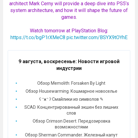
architect Mark Cerny will provide a deep dive into PS5’s
system architecture, and how it will shape the future of
games.
Watch tomorrow at PlayStation Blog:
https://t.co/bgP1rXMeC8
pic.twitter.com/BSYX9tOYhE
9 августа, воскресенье
: Новости игровой
индустрии
Обзор Memolith: Forsaken By Light
Обзор Housewarming. Кошмарное новоселье
ʕ ᵔᴥᵔ ʔ Смайлики из символов ✎
SCAD. Концентрированный экшен без лишних
слов
Обзор Crimson Desert. Передозировка
возможностями
Обзор Sherman Commander. Железный капут