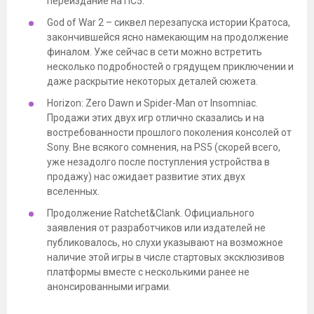
переиздание на ПС5.
God of War 2 – сиквел перезапуска истории Кратоса,
закончившейся ясно намекающим на продолжение
финалом. Уже сейчас в сети можно встретить
несколько подробностей о грядущем приключении и
даже раскрытие некоторых деталей сюжета.
Horizon: Zero Dawn и Spider-Man от Insomniac.
Продажи этих двух игр отлично сказались и на
востребованности прошлого поколения консолей от
Sony. Вне всякого сомнения, на PS5 (скорей всего,
уже незадолго после поступления устройства в
продажу) нас ожидает развитие этих двух
вселенных.
Продолжение Ratchet&Clank. Официального
заявления от разработчиков или издателей не
публиковалось, но слухи указывают на возможное
наличие этой игры в числе стартовых эксклюзивов
платформы вместе с несколькими ранее не
анонсированными играми.