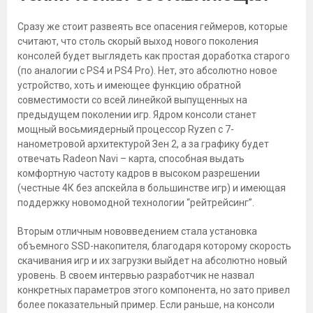
Сразу же стоит развеять все опасения геймеров, которые
считают, что столь скорый выход нового поколения
консолей будет выглядеть как простая доработка старого
(по аналогии с PS4 и PS4 Pro). Нет, это абсолютно новое
устройство, хоть и имеющее функцию обратной
совместимости со всей линейкой выпущенных на
предыдущем поколении игр. Ядром консоли станет
мощный восьмиядерный процессор Ryzen c 7-
нанометровой архитектурой Зен 2, а за графику будет
отвечать Radeon Navi – карта, способная выдать
комфортную частоту кадров в высоком разрешении
(честные 4К без апскейла в большинстве игр) и имеющая
поддержку новомодной технологии “рейтрейсинг”.
Вторым отличным нововведением стала установка
объемного SSD-накопителя, благодаря которому скорость
скачивания игр и их загрузки выйдет на абсолютно новый
уровень. В своем интервью разработчик не назвал
конкретных параметров этого компонента, но зато привел
более показательный пример. Если раньше, на консоли