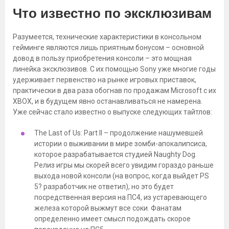
Что известно по эксклюзивам
Разумеется, технические характеристики в консольном
гейминге являются лишь приятным бонусом – основной
довод в пользу приобретения консоли – это мощная
линейка эксклюзивов. С их помощью Sony уже многие годы
удерживает первенство на рынке игровых приставок,
практически в два раза обогнав по продажам Microsoft с их
XBOX, и в будущем явно останавливаться не намерена.
Уже сейчас стало известно о выпуске следующих тайтлов:
The Last of Us: Part II – продолжение нашумевшей
истории о выживании в мире зомби-апокалипсиса,
которое разрабатывается студией Naughty Dog.
Релиз игры мы скорей всего увидим гораздо раньше
выхода новой консоли (на вопрос, когда выйдет PS
5? разработчик не ответил), но это будет
посредственная версия на ПС4, из устаревающего
железа которой выжмут все соки. Фанатам
определенно имеет смысл подождать скорое