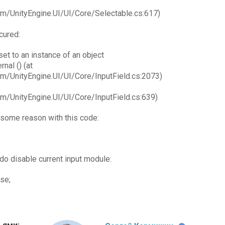
em/UnityEngine.UI/UI/Core/Selectable.cs:617)
cured:
et to an instance of an object
nal () (at
em/UnityEngine.UI/UI/Core/InputField.cs:2073)
em/UnityEngine.UI/UI/Core/InputField.cs:639)
 some reason with this code:
do disable current input module:
se;