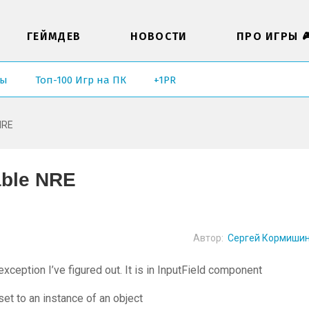
ГЕЙМДЕВ
НОВОСТИ
ПРО ИГРЫ 
ры
Топ-100 Игр на ПК
+1PR
 NRE
table NRE
Автор:
Сергей Кормиши
xception I’ve figured out. It is in InputField component
et to an instance of an object