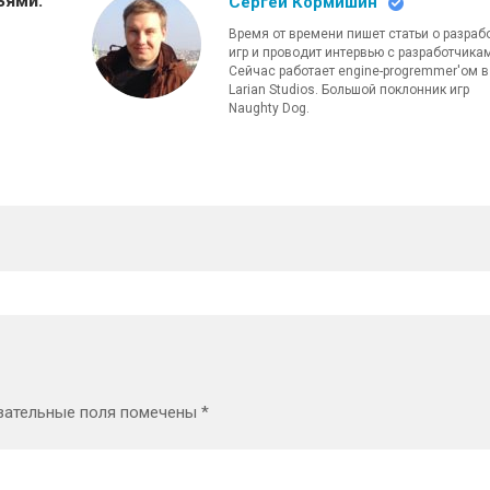
ьями:
Сергей Кормишин
Время от времени пишет статьи о разраб
игр и проводит интервью с разработчика
Сейчас работает engine-progremmer'ом в
Larian Studios. Большой поклонник игр
Naughty Dog.
зательные поля помечены
*