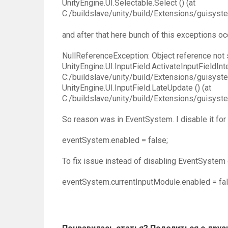
UnityEngine.UI.Selectable.Select () (at
C:/buildslave/unity/build/Extensions/guisyst
and after that here bunch of this exceptions oc
NullReferenceException: Object reference not s
UnityEngine.UI.InputField.ActivateInputFieldInter
C:/buildslave/unity/build/Extensions/guisyst
UnityEngine.UI.InputField.LateUpdate () (at
C:/buildslave/unity/build/Extensions/guisyst
So reason was in EventSystem. I disable it for
eventSystem.enabled = false;
To fix issue instead of disabling EventSystem 
eventSystem.currentInputModule.enabled = fal