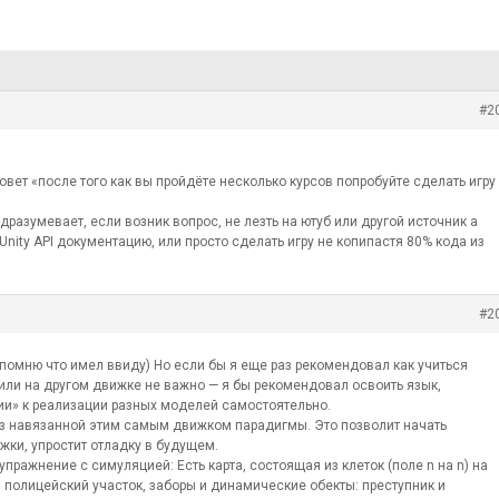
#2
овет «после того как вы пройдёте несколько курсов попробуйте сделать игру
одразумевает, если возник вопрос, не лезть на ютуб или другой источник а
nity API документацию, или просто сделать игру не копипастя 80% кода из
#2
ь помню что имел ввиду) Но если бы я еще раз рекомендовал как учиться
 или на другом движке не важно — я бы рекомендовал освоить язык,
ии» к реализации разных моделей самостоятельно.
Без навязанной этим самым движком парадигмы. Это позволит начать
жки, упростит отладку в будущем.
упражнение с симуляцией: Есть карта, состоящая из клеток (поле n на n) на
: полицейский участок, заборы и динамические обекты: преступник и