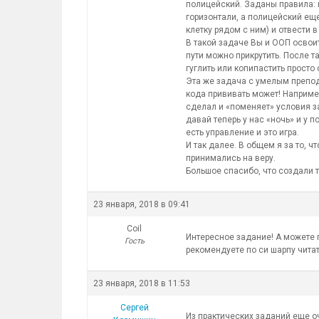
полицейский. Заданы правила: 
горизонтали, а полицейский еще
клетку рядом с ним) и отвести 
В такой задаче Вы и ООП освоит
пути можно прикрутить. После 
гуглить или копипастить просто 
Эта же задача с умелым препод
кода прививать может! Наприме
сделал и «поменяет» условия за
давай теперь у нас «ночь» и у 
есть управление и это игра.
И так далее. В общем я за то, 
принимались на веру.
Большое спасибо, что создали т
23 января, 2018 в 09:41
Coil
Интересное задание! А можете п
Гость
рекомендуете по си шарпу читат
23 января, 2018 в 11:53
Сергей
Из практических заданий еще оч