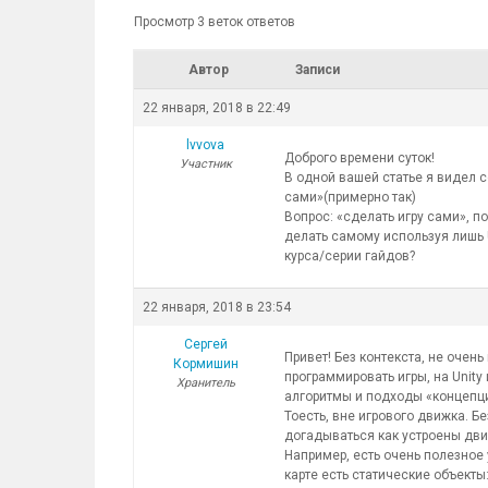
Просмотр 3 веток ответов
Автор
Записи
22 января, 2018 в 22:49
lvvova
Доброго времени суток!
Участник
В одной вашей статье я видел с
сами»(примерно так)
Вопрос: «сделать игру сами», п
делать самому используя лишь U
курса/серии гайдов?
22 января, 2018 в 23:54
Сергей
Привет! Без контекста, не очен
Кормишин
программировать игры, на Unity
Хранитель
алгоритмы и подходы «концепц
Тоесть, вне игрового движка. 
догадываться как устроены дви
Например, есть очень полезное 
карте есть статические объекты