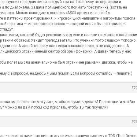
преступник передвигается каждый ход на 1 клеточку по вертикали и
 и по диагонали. Задача полицейского поймать преступника (встать на
в участок. Можно выводить в консоль «ASCII артом» или в файл.
е и паттерны проектирования, и игровой цикл напишите и алгоритмы поиска
такой практики — множество вопросов — который иначе бы приходилось
отпадут.
авателем, который будет ревьювить код еще и навыки грамотного написани
р таким образом: Увидит преподаватель, что ученик что-то слишком топорно
дачи так: А давай теперь у нас гексагональное поле, а не квадратное. А
полицейского ограниченный сектор обзора «фонарик». А давай теперь у нас
чтобы полёт мысли изначально не был ограничен рамками движка, чтобы не
ему с вопросом, надеюсь я Вам помог! Если вопросы остались — пишите ;)
#2
о шагам рассказать что учить, чтобы его уметь делать? Просто книги что Вы
ь? Можно ли Вам потом код прислать, чтобы вы так поучили?
#2
ень полезно начинать писать эту симуляционную систему в TDD (Test Driven