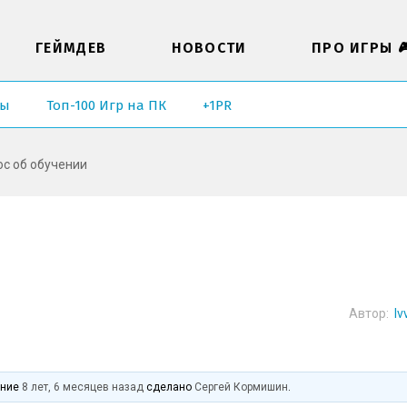
ГЕЙМДЕВ
НОВОСТИ
ПРО ИГРЫ 
ры
Топ-100 Игр на ПК
+1PR
с об обучении
Автор:
lv
и
ение
8 лет, 6 месяцев назад
сделано
Сергей Кормишин
.