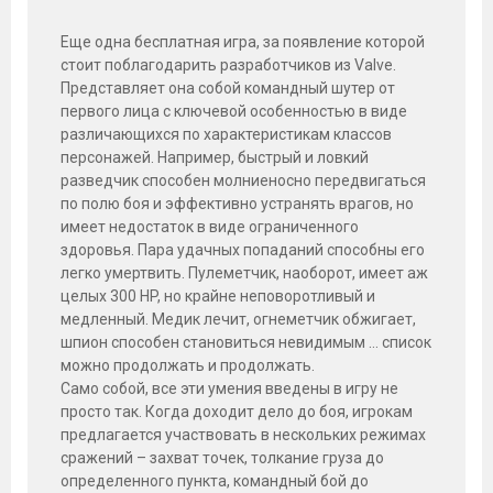
Еще одна бесплатная игра, за появление которой
стоит поблагодарить разработчиков из Valve.
Представляет она собой командный шутер от
первого лица с ключевой особенностью в виде
различающихся по характеристикам классов
персонажей. Например, быстрый и ловкий
разведчик способен молниеносно передвигаться
по полю боя и эффективно устранять врагов, но
имеет недостаток в виде ограниченного
здоровья. Пара удачных попаданий способны его
легко умертвить. Пулеметчик, наоборот, имеет аж
целых 300 HP, но крайне неповоротливый и
медленный. Медик лечит, огнеметчик обжигает,
шпион способен становиться невидимым … список
можно продолжать и продолжать.
Само собой, все эти умения введены в игру не
просто так. Когда доходит дело до боя, игрокам
предлагается участвовать в нескольких режимах
сражений – захват точек, толкание груза до
определенного пункта, командный бой до