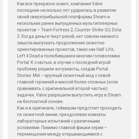
Как все прекрасно знают, компания Valve
последние несколько лет ударилась в развитие
своей сверхприбыльной платформы Steam и
нескольких ранее выпущенных мультиплеерных
проектов – Team Fortress 2, Counter-Strike GO, Dota
2. Когда деньги текут рекой, нет совсем никакого
смысла выпускать продолжения сюжетно-
ориентированных проектов, таких как Half-Life,
Left 4 Dead и полюбившаяся многим головоломка
Portal. К счастью, в случае с последней игрой
проблему решили энтузиасты, создав Portal
Stories: Mel – крупный сюжетный мод с новой
главной героиней и массой более сложных (если
сравнивать с оригинальной второй частью)
задачек. Valve разрешили выпустить игру в Steam
на бесплатной основе.
Как и в оригинале, геймерам предстоит проходить
по сюжетной линии, преодолевая комнаты
лабораторных испытаний с различными
условиями. Помимо главной фишки серии –
перемещения между открывающимися с