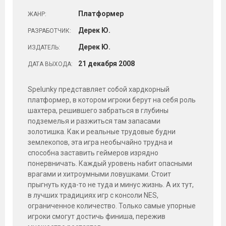
Платформер
ЖАНР:
Дерек Ю.
РАЗРАБОТЧИК:
Дерек Ю.
ИЗДАТЕЛЬ:
21
декабря
2008
ДАТА ВЫХОДА:
Spelunky представляет собой хардкорный
платформер, в котором игроки берут на себя роль
шахтера, решившего забраться в глубины
подземелья и разжиться там запасами
золотишка. Как и реальные трудовые будни
землекопов, эта игра необычайно трудна и
способна заставить геймеров изрядно
понервничать. Каждый уровень набит опасными
врагами и хитроумными ловушками. Стоит
прыгнуть куда-то не туда и минус жизнь. А их тут,
в лучших традициях игр с консоли NES,
ограниченное количество. Только самые упорные
игроки смогут достичь финиша, пережив