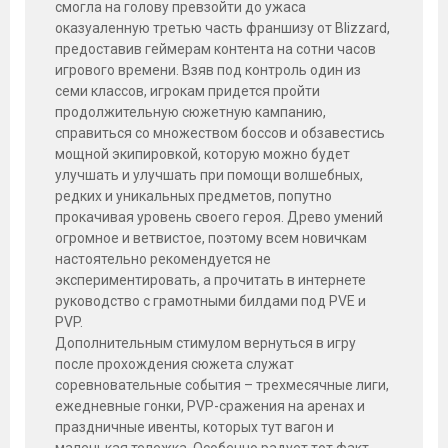
смогла на голову превзойти до ужаса
оказуаленную третью часть франшизу от Blizzard,
предоставив геймерам контента на сотни часов
игрового времени. Взяв под контроль один из
семи классов, игрокам придется пройти
продолжительную сюжетную кампанию,
справиться со множеством боссов и обзавестись
мощной экипировкой, которую можно будет
улучшать и улучшать при помощи волшебных,
редких и уникальных предметов, попутно
прокачивая уровень своего героя. Древо умений
огромное и ветвистое, поэтому всем новичкам
настоятельно рекомендуется не
экспериментировать, а прочитать в интернете
руководство с грамотными билдами под PVE и
PVP.
Дополнительным стимулом вернуться в игру
после прохождения сюжета служат
соревновательные события – трехмесячные лиги,
ежедневные гонки, PVP-сражения на аренах и
праздничные ивенты, которых тут вагон и
маленькая тележка. Особенно радует тот факт,