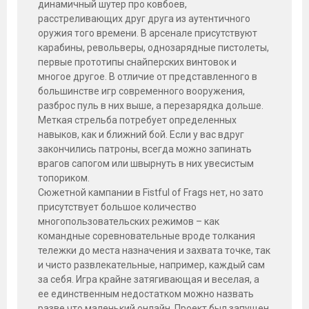
динамичный шутер про ковбоев,
расстреливающих друг друга из аутентичного
оружия того времени. В арсенале присутствуют
карабины, револьверы, однозарядные пистолеты,
первые прототипы снайперских винтовок и
многое другое. В отличие от представленного в
большинстве игр современного вооружения,
разброс пуль в них выше, а перезарядка дольше.
Меткая стрельба потребует определенных
навыков, как и ближний бой. Если у вас вдруг
закончились патроны, всегда можно запинать
врагов сапогом или швырнуть в них увесистым
топориком.
Сюжетной кампании в Fistful of Frags нет, но зато
присутствует большое количество
многопользовательских режимов – как
командные соревновательные вроде толкания
тележки до места назначения и захвата точке, так
и чисто развлекательные, например, каждый сам
за себя. Игра крайне затягивающая и веселая, а
ее единственным недостатком можно назвать
разве что маленький онлайн. Проект был запущен