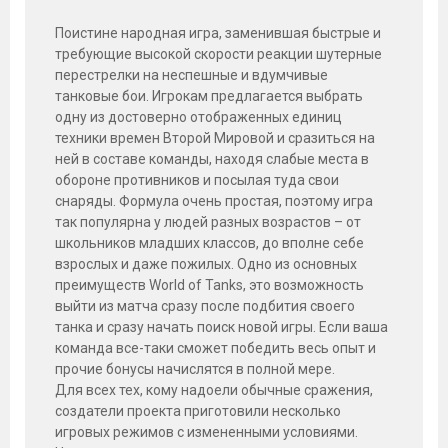
Поистине народная игра, заменившая быстрые и
требующие высокой скорости реакции шутерные
перестрелки на неспешные и вдумчивые
танковые бои. Игрокам предлагается выбрать
одну из достоверно отображенных единиц
техники времен Второй Мировой и сразиться на
ней в составе команды, находя слабые места в
обороне противников и посылая туда свои
снаряды. Формула очень простая, поэтому игра
так популярна у людей разных возрастов – от
школьников младших классов, до вполне себе
взрослых и даже пожилых. Одно из основных
преимуществ World of Tanks, это возможность
выйти из матча сразу после подбития своего
танка и сразу начать поиск новой игры. Если ваша
команда все-таки сможет победить весь опыт и
прочие бонусы начислятся в полной мере.
Для всех тех, кому надоели обычные сражения,
создатели проекта приготовили несколько
игровых режимов с измененными условиями.