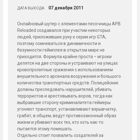
07
декабря
2011
ДАТА ВЫХОДА:
Онлайновый шутер с элементами песочницы APB
Reloaded создавался при участии некоторых
людей, приложивших руку к серии игр GTA,
поэтому сомневаться в динамичности и
безумности геймплея в открытом мире не
приходится. Формула крайне проста – игроки
делятся на две стороны и устраивают на улицах
кровопролитные сражения с использованием
внушительного арсенала вооружения и большого
количества транспортных средств. Полицейские
должны преследовать нарушителей, убивать
террористов и арестовывать воров, тогда как
выбравшие сторону криминалитета геймеры
угоняют транспорт, устанавливают взрывчатку,
грабят, в общем, ведут противозаконный образ
жизни и убивают всех тех, кто хоть как-то
пытается этому помешать.
Отдельно стоит похвалить создателей за