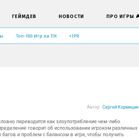
ГЕЙМДЕВ
НОВОСТИ
ПРО ИГРЫ 
ры
Топ-100 Игр на ПК
+1PR
Автор:
Сергей Кормиши
словно переводится как злоупотребление чем-либо.
ределение говорит об использовании игроком различных
багов и проблем с балансом в игре, чтобы получить