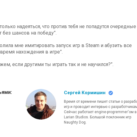
 только надеяться, что против тебя не попадутся очередные
т без шансов на победу”.
волила мне имитировать запуск игр в Steam и абузить все
время нахождения в игре”.
м, если другими ты играть так и не научился?”.
ьями:
Сергей Кормишин
Время от времени пишет статьи о разраб
игр и проводит интервью с разработчика
Сейчас работает engine-progremmer'ом в
Larian Studios. Большой поклонник игр
Naughty Dog.