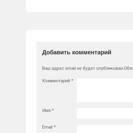
Добавить комментарий
Ваш адрес email не будет опубликован.
Обя
Комментарий
*
Имя
*
Email
*