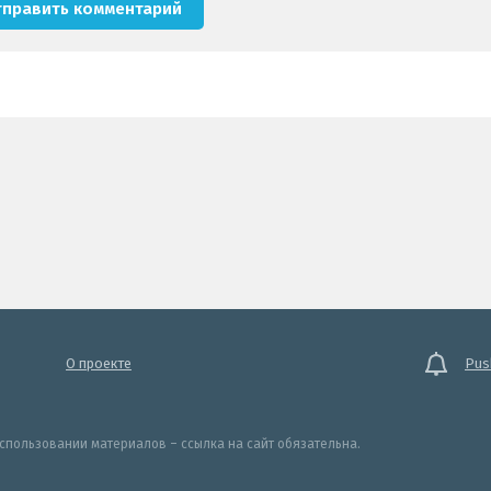
О проекте
Pus
спользовании материалов – ссылка на сайт обязательна.