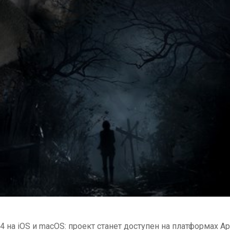
 4 на iOS и macOS: проект станет доступен на платформах Ap