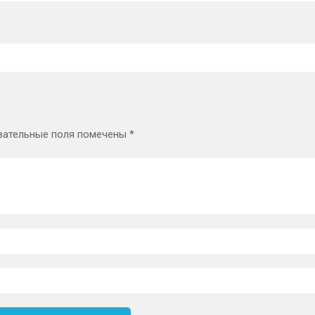
зательные поля помечены
*