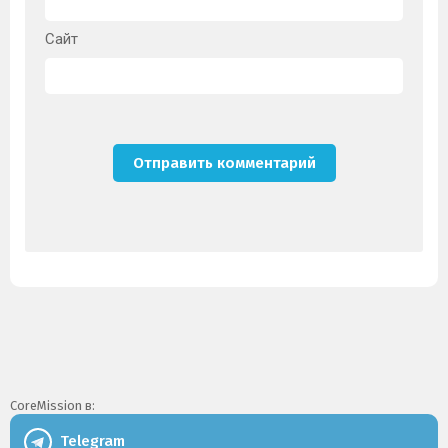
Сайт
CoreMission в:
Telegram