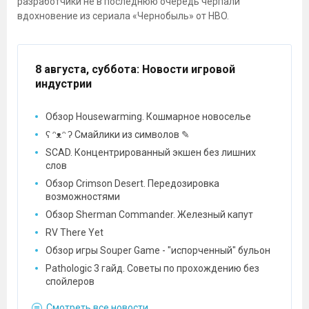
разработчики не в последнюю очередь черпали
вдохновение из сериала «Чернобыль» от HBO.
8 августа, суббота
: Новости игровой
индустрии
Обзор Housewarming. Кошмарное новоселье
ʕ ᵔᴥᵔ ʔ Смайлики из символов ✎
SCAD. Концентрированный экшен без лишних
слов
Обзор Crimson Desert. Передозировка
возможностями
Обзор Sherman Commander. Железный капут
RV There Yet
Обзор игры Souper Game - "испорченный" бульон
Pathologic 3 гайд. Советы по прохождению без
спойлеров
Смотреть все новости