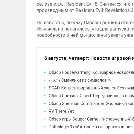
релизе игры Resident Evil 8. Считается, чт
производным от Resident Evil: Revelations 3
Не известно, почему Capcom решили отло
Изначально полагалось, что для выпуска п
подробности о ней мы должны узнать уже 
6 августа, четверг
: Новости игровой 
Обзор Housewarming. Кошмарное новосел
ʕ ᵔᴥᵔ ʔ Смайлики из символов ✎
SCAD. Концентрированный экшен без лиш
Обзор Crimson Desert. Передозировка во
Обзор Sherman Commander. Железный ка
RV There Yet
Обзор игры Souper Game - "испорченный" 
Pathologic 3 гайд. Советы по прохождению