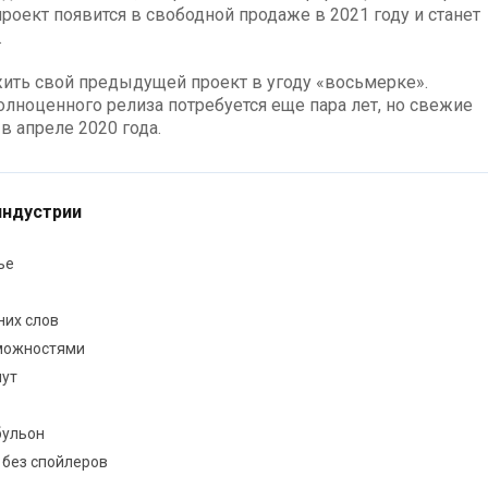
о проект появится в свободной продаже в 2021 году и станет
.
жить свой предыдущей проект в угоду «восьмерке».
олноценного релиза потребуется еще пара лет, но свежие
в апреле 2020 года.
индустрии
ье
них слов
зможностями
пут
бульон
 без спойлеров