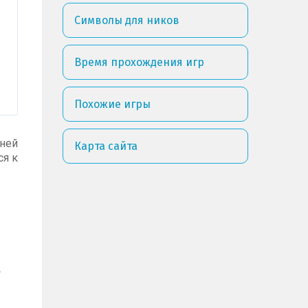
Символы для ников
Время прохождения игр
Похожие игры
 ней
Карта сайта
ся к
.