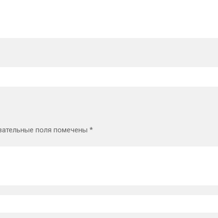
зательные поля помечены
*