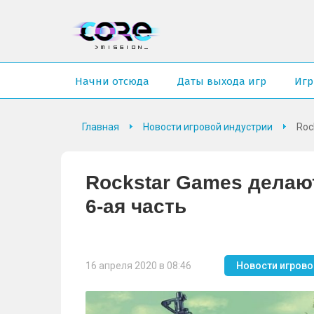
Начни отсюда
Даты выхода игр
Иг
Главная
Новости игровой индустрии
Roc
Rockstar Games делают
6-ая часть
16 апреля 2020 в 08:46
Новости игрово