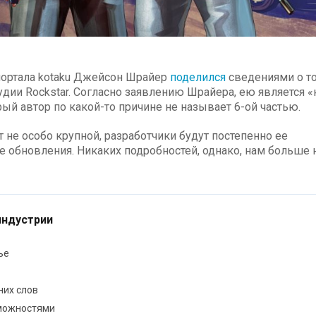
портала kotaku Джейсон Шрайер
поделился
сведениями о то
удии Rockstar. Согласно заявлению Шрайера, ею является «
рый автор по какой-то причине не называет 6-ой частью.
т не особо крупной, разработчики будут постепенно ее
е обновления. Никаких подробностей, однако, нам больше 
индустрии
ье
них слов
зможностями