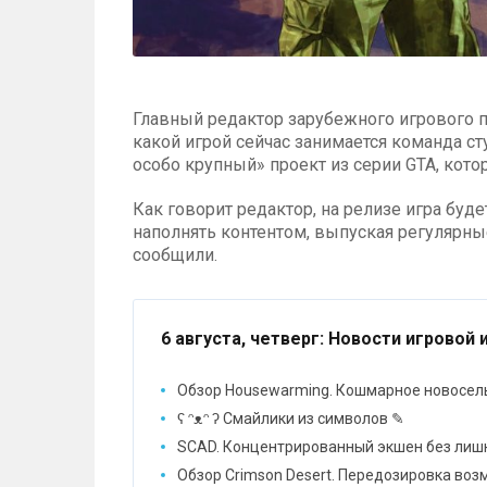
Главный редактор зарубежного игрового 
какой игрой сейчас занимается команда ст
особо крупный» проект из серии GTA, кото
Как говорит редактор, на релизе игра буде
наполнять контентом, выпуская регулярны
сообщили.
6 августа, четверг
: Новости игровой 
Обзор Housewarming. Кошмарное новосел
ʕ ᵔᴥᵔ ʔ Смайлики из символов ✎
SCAD. Концентрированный экшен без лиш
Обзор Crimson Desert. Передозировка во