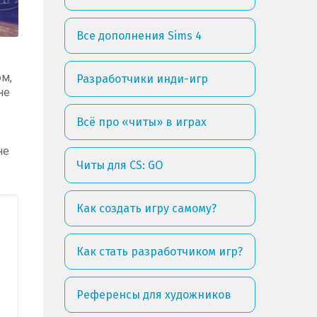
Все дополнения Sims 4
м,
Разработчики инди-игр
не
Всё про «читы» в играх
не
Читы для CS: GO
Как создать игру самому?
Как стать разработчиком игр?
Референсы для художников