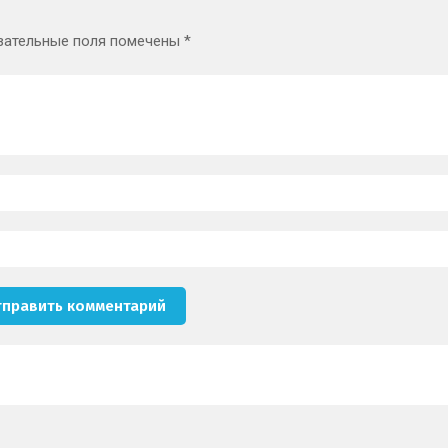
зательные поля помечены
*