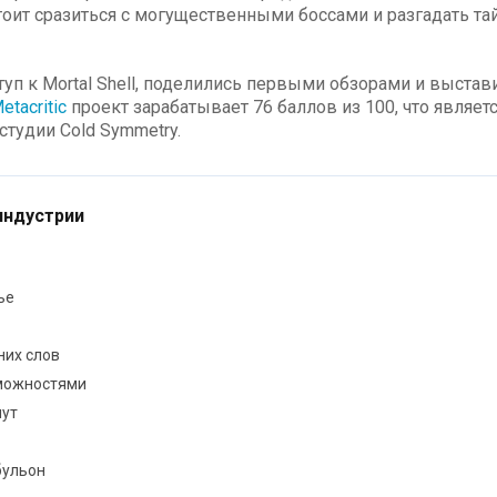
тоит сразиться с могущественными боссами и разгадать та
уп к Mortal Shell, поделились первыми обзорами и выстав
etacritic
проект зарабатывает 76 баллов из 100, что являетс
студии Cold Symmetry.
индустрии
ье
них слов
зможностями
пут
бульон