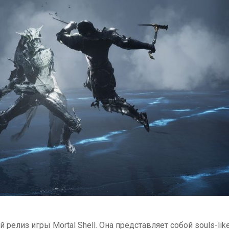
 релиз игры Mortal Shell. Она представляет собой souls-lik