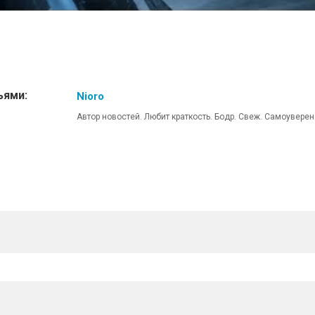
ьями:
Nioro
Автор новостей. Любит краткость. Бодр. Свеж. Самоуверен