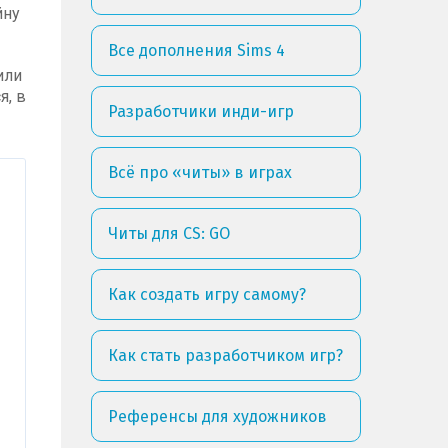
йну
Все дополнения Sims 4
или
я, в
Разработчики инди-игр
Всё про «читы» в играх
Читы для CS: GO
Как создать игру самому?
Как стать разработчиком игр?
Референсы для художников