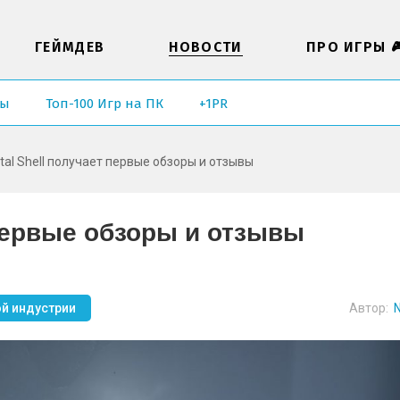
ГЕЙМДЕВ
НОВОСТИ
ПРО ИГРЫ 
ры
Топ-100 Игр на ПК
+1PR
tal Shell получает первые обзоры и отзывы
 первые обзоры и отзывы
ой индустрии
Автор:
N