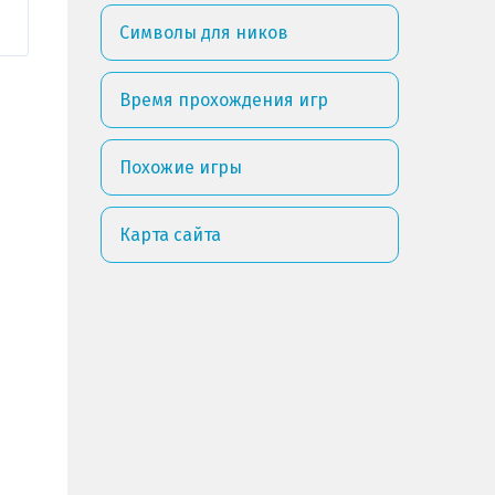
Символы для ников
Время прохождения игр
Похожие игры
Карта сайта