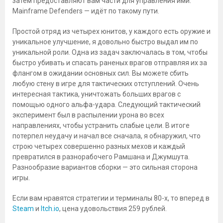
затем предоставляют вам части для управления ими.
Mainframe Defenders — идёт по такому пути.
Простой отряд из четырех юнитов, у каждого есть оружие и
уникальное улучшение, я довольно быстро выдал им по
уникальной роли. Одна из задач заключалась в том, чтобы
быстро убивать и спасать раненых врагов отправляя их за
флангом в ожидании основных сил. Вы можете сбить
любую стену в игре для тактических отступлений. Очень
интересная тактика, уничтожать больших врагов с
помощью одного альфа-удара. Следующий тактический
эксперимент был в распылении урона во всех
направлениях, чтобы устранить слабые цели. В итоге
потерпел неудачу и начал все сначала, я обнаружил, что
строю четырех совершенно разных мехов и каждый
превратился в разнорабочего Рамшана и Джумшута.
Разнообразие вариантов сборки — это сильная сторона
игры.
Если вам нравятся стратегии и терминалы 80-х, то вперед в
Steam
и
Itch.io
, цена удовольствия 259 рублей.