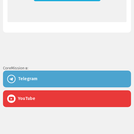
CoreMission в:
Telegram
YouTube