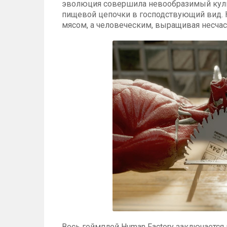
эволюция совершила невообразимый кульб
пищевой цепочки в господствующий вид. 
мясом, а человеческим, выращивая несча
Весь геймплей Human Factory заключаетс