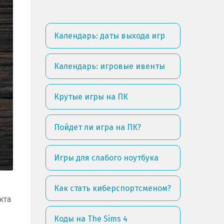
Календарь: даты выхода игр
Календарь: игровые ивенты
Крутые игры на ПК
Пойдет ли игра на ПК?
Игры для слабого ноутбука
Как стать киберспортсменом?
кта
Коды на The Sims 4