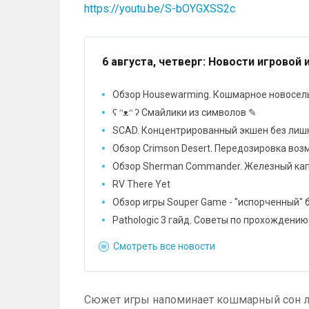
https://youtu.be/S-bOYGXSS2c
6 августа, четверг
: Новости игровой 
Обзор Housewarming. Кошмарное новосел
ʕ ᵔᴥᵔ ʔ Смайлики из символов ✎
SCAD. Концентрированный экшен без лиш
Обзор Crimson Desert. Передозировка во
Обзор Sherman Commander. Железный ка
RV There Yet
Обзор игры Souper Game - "испорченный" 
Pathologic 3 гайд. Советы по прохождению
Смотреть все новости
Сюжет игры напоминает кошмарный сон лю