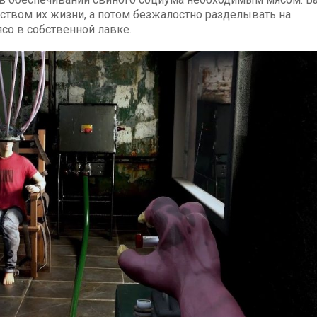
еством их жизни, а потом безжалостно разделывать на
ясо в собственной лавке.