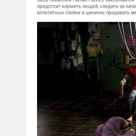
предстоит кормить людей, следить за кач
аппетитные стейки и цинично продавать м