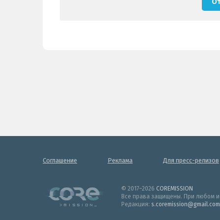
Соглашение
Реклама
Для пресс-релизов
© 2017–2026
COREMISSION
Все права защищены. При любом и
Редакция:
s.coremission@gmail.com