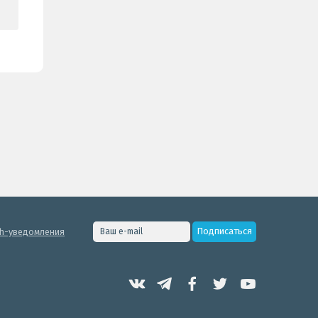
h-уведомления