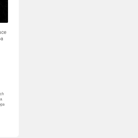
все
ра
tch
а.
ора