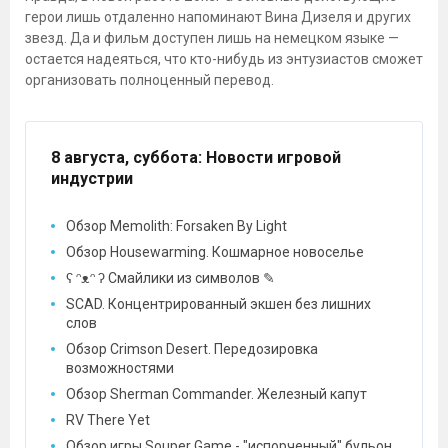
герои лишь отдаленно напоминают Вина Дизеля и других
звезд. Да и фильм доступен лишь на немецком языке —
остается надеяться, что кто-нибудь из энтузиастов сможет
организовать полноценный перевод.
8 августа, суббота
: Новости игровой
индустрии
Обзор Memolith: Forsaken By Light
Обзор Housewarming. Кошмарное новоселье
ʕ ᵔᴥᵔ ʔ Смайлики из символов ✎
SCAD. Концентрированный экшен без лишних
слов
Обзор Crimson Desert. Передозировка
возможностями
Обзор Sherman Commander. Железный капут
RV There Yet
Обзор игры Souper Game - "испорченный" бульон