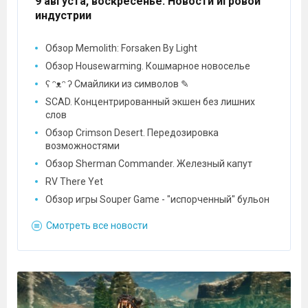
9 августа, воскресенье
: Новости игровой
индустрии
Обзор Memolith: Forsaken By Light
Обзор Housewarming. Кошмарное новоселье
ʕ ᵔᴥᵔ ʔ Смайлики из символов ✎
SCAD. Концентрированный экшен без лишних
слов
Обзор Crimson Desert. Передозировка
возможностями
Обзор Sherman Commander. Железный капут
RV There Yet
Обзор игры Souper Game - "испорченный" бульон
Смотреть все новости