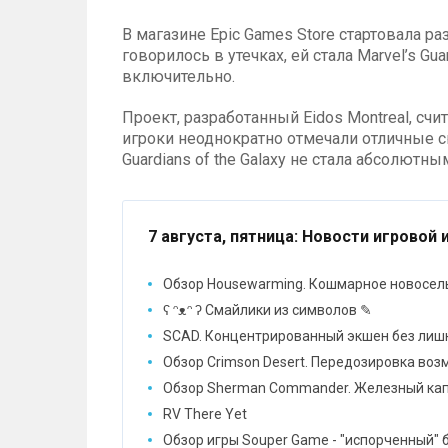
В магазине Epic Games Store стартовала р
говорилось в утечках, ей стала Marvel’s Gua
включительно.
Проект, разработанный Eidos Montreal, счи
игроки неоднократно отмечали отличные с
Guardians of the Galaxy не стала абсолютны
7 августа, пятница
: Новости игровой 
Обзор Housewarming. Кошмарное новосел
ʕ ᵔᴥᵔ ʔ Смайлики из символов ✎
SCAD. Концентрированный экшен без лиш
Обзор Crimson Desert. Передозировка во
Обзор Sherman Commander. Железный ка
RV There Yet
Обзор игры Souper Game - "испорченный" 