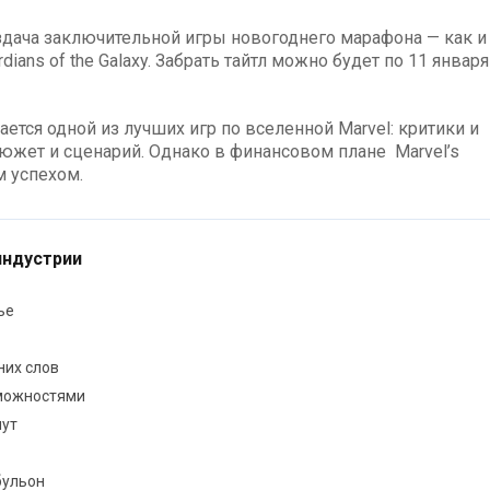
аздача заключительной игры новогоднего марафона — как и
rdians of the Galaxy. Забрать тайтл можно будет по 11 января
тается одной из лучших игр по вселенной Marvel: критики и
южет и сценарий. Однако в финансовом плане Marvel’s
м успехом.
индустрии
ье
них слов
зможностями
пут
бульон