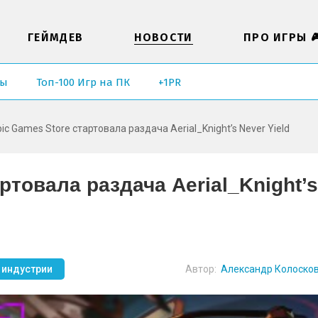
ГЕЙМДЕВ
НОВОСТИ
ПРО ИГРЫ 
ры
Топ-100 Игр на ПК
+1PR
pic Games Store стартовала раздача Aerial_Knight’s Never Yield
ртовала раздача Aerial_Knight’s
 индустрии
Автор:
Александр Колоско