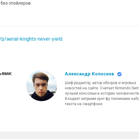
 без спойлеров
p/aerial-knights-never-yield
ьями:
Александр Колосков
Шеф-редактор, автор обзоров и игровых
новостей на сайте. Считает Nintendo Swi
лучшей консолью в истории человечеств
Владеет хитрыми кунг-фу техниками наб
текста на смартфоне.