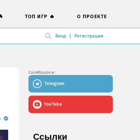

ТОП ИГР 🔥
О ПРОЕКТЕ
Вход
Регистрация
CoreMission в:
Telegram
YouTube
в
Ссылки