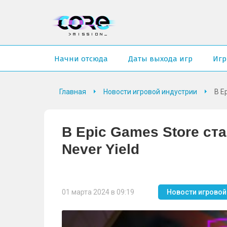
Начни отсюда
Даты выхода игр
Иг
Главная
Новости игровой индустрии
В E
В Epic Games Store ста
Never Yield
01 марта 2024 в 09:19
Новости игровой