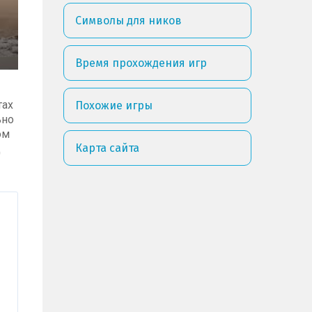
Символы для ников
Время прохождения игр
тах
Похожие игры
ьно
ом
Карта сайта
д