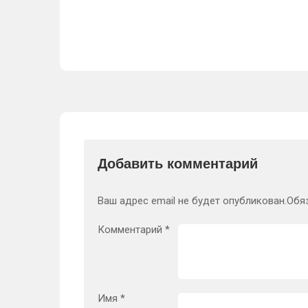
Добавить комментарий
Ваш адрес email не будет опубликован.
Обя
Комментарий
*
Имя
*