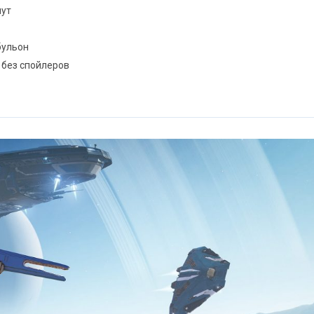
пут
бульон
 без спойлеров