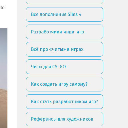
te:
Все дополнения Sims 4
Разработчики инди-игр
Всё про «читы» в играх
Читы для CS: GO
Как создать игру самому?
Как стать разработчиком игр?
Референсы для художников