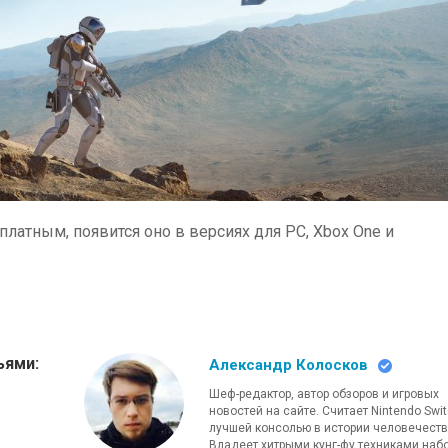
 платным, появится оно в версиях для PC, Xbox One и
ьями:
Александр Колосков
Шеф-редактор, автор обзоров и игровых
новостей на сайте. Считает Nintendo Swi
лучшей консолью в истории человечеств
Владеет хитрыми кунг-фу техниками наб