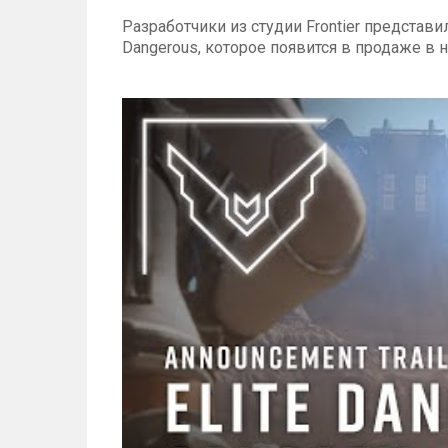
Разработчики из студии Frontier представи
Dangerous, которое появится в продаже в 