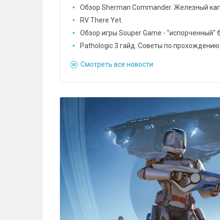
Обзор Sherman Commander. Железный ка
RV There Yet
Обзор игры Souper Game - "испорченный" 
Pathologic 3 гайд. Советы по прохождению
Смотреть все новости