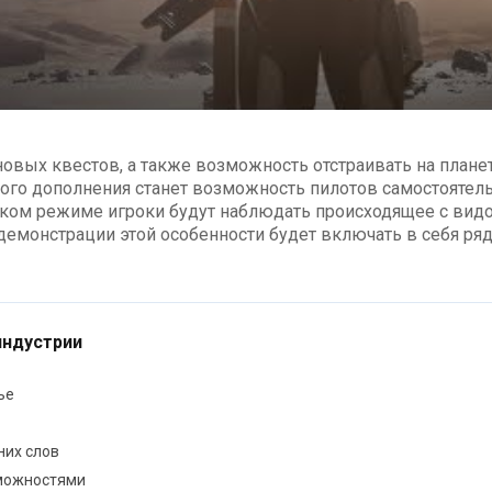
новых квестов, а также возможность отстраивать на плане
вого дополнения станет возможность пилотов самостоятел
таком режиме игроки будут наблюдать происходящее с вид
я демонстрации этой особенности будет включать в себя ря
индустрии
ье
них слов
зможностями