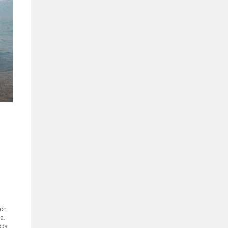
tch
а.
ора