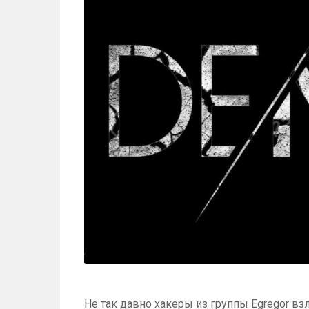
Не так давно хакеры из группы Egregor вз