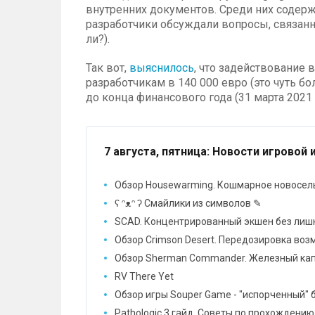
внутренних документов. Среди них содерж
разработчики обсуждали вопросы, связанн
ли?).
Так вот,
выяснилось
, что задействование 
разработчикам в 140 000 евро (это чуть б
до конца финансового года (31 марта 2021
7 августа, пятница
: Новости игровой 
Обзор Housewarming. Кошмарное новосел
ʕ ᵔᴥᵔ ʔ Смайлики из символов ✎
SCAD. Концентрированный экшен без лиш
Обзор Crimson Desert. Передозировка во
Обзор Sherman Commander. Железный ка
RV There Yet
Обзор игры Souper Game - "испорченный" 
Pathologic 3 гайд. Советы по прохождению