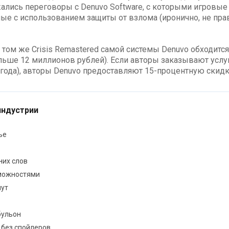
ались переговоры с Denuvo Software, с которыми игровые
ые с использованием защиты от взлома (иронично, не пра
в том же Crisis Remastered самой системы Denuvo обходится
ольше 12 миллионов рублей). Если авторы заказывают услу
 года), авторы Denuvo предоставляют 15-процентную скидк
индустрии
ье
них слов
зможностями
пут
бульон
 без спойлеров