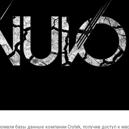
ломали базы данные компании Crytek, получив доступ к ма