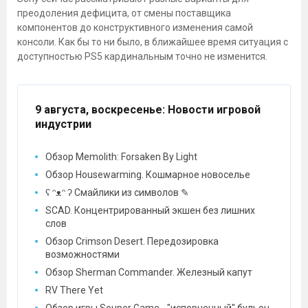
преодоления дефицита, от смены поставщика
компонентов до конструктивного изменения самой
консоли. Как бы то ни было, в ближайшее время ситуация с
доступностью PS5 кардинальным точно не изменится.
9 августа, воскресенье
: Новости игровой
индустрии
Обзор Memolith: Forsaken By Light
Обзор Housewarming. Кошмарное новоселье
ʕ ᵔᴥᵔ ʔ Смайлики из символов ✎
SCAD. Концентрированный экшен без лишних
слов
Обзор Crimson Desert. Передозировка
возможностями
Обзор Sherman Commander. Железный капут
RV There Yet
Обзор игры Souper Game - "испорченный" бульон