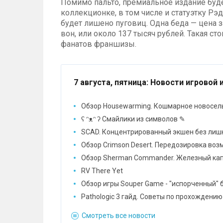
Помимо пальто, премиальное издание буде
коллекционке, в том числе и статуэтку Рэ
будет лишено пуговиц. Одна беда — цена з
вон, или около 137 тысяч рублей. Такая с
фанатов франшизы.
7 августа, пятница
: Новости игровой 
Обзор Housewarming. Кошмарное новосел
ʕ ᵔᴥᵔ ʔ Смайлики из символов ✎
SCAD. Концентрированный экшен без лиш
Обзор Crimson Desert. Передозировка во
Обзор Sherman Commander. Железный ка
RV There Yet
Обзор игры Souper Game - "испорченный" 
Pathologic 3 гайд. Советы по прохождению
Смотреть все новости