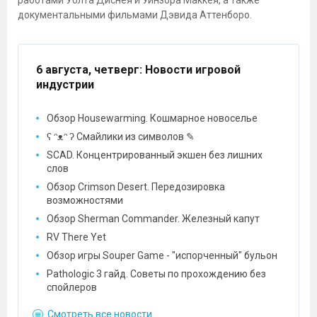
работами Уолта Диснея и Уинзора Маккея, а также
документальными фильмами Дэвида Аттенборо.
6 августа, четверг
: Новости игровой
индустрии
Обзор Housewarming. Кошмарное новоселье
ʕ ᵔᴥᵔ ʔ Смайлики из символов ✎
SCAD. Концентрированный экшен без лишних
слов
Обзор Crimson Desert. Передозировка
возможностями
Обзор Sherman Commander. Железный капут
RV There Yet
Обзор игры Souper Game - "испорченный" бульон
Pathologic 3 гайд. Советы по прохождению без
спойлеров
Смотреть все новости