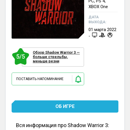
PC, PS 4,
XBOX One
ДАТА
ВЫХОДА:
01
марта
2022
-
Обзор Shadow Warrior 3 —
5/5
больше стрельбы,
меньше резни
ПОСТАВИТЬ НАПОМИНАНИЕ
ОБ ИГРЕ
Вся информация про Shadow Warrior 3: