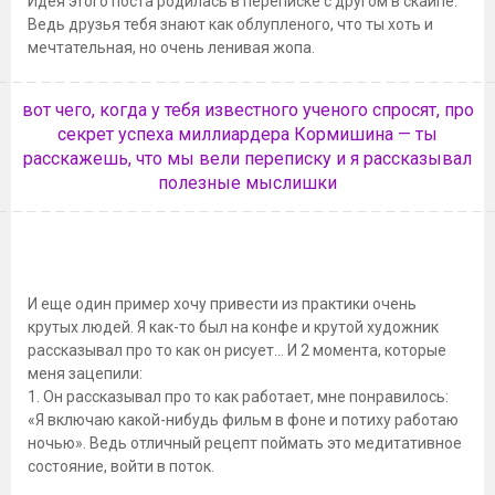
Идея этого поста родилась в переписке с другом в скайпе.
Ведь друзья тебя знают как облупленого, что ты хоть и
мечтательная, но очень ленивая жопа.
вот чего, когда у тебя известного ученого спросят, про
секрет успеха миллиардера Кормишина — ты
расскажешь, что мы вели переписку и я рассказывал
полезные мыслишки
И еще один пример хочу привести из практики очень
крутых людей. Я как-то был на конфе и крутой художник
рассказывал про то как он рисует… И 2 момента, которые
меня зацепили:
1. Он рассказывал про то как работает, мне понравилось:
«Я включаю какой-нибудь фильм в фоне и потиху работаю
ночью». Ведь отличный рецепт поймать это медитативное
состояние, войти в поток.