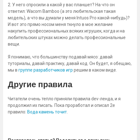
2. У него спросили а какой у вас планшет? На что он
ответил: Wacom Bamboo (а это любительская такая
модель), а что вы думали у меня Intuos Pro какой-нибудь)?
И вот это прямо носом меня ткнуло в мое желание
накупить профессиональных всяких игрушек, когда и на
любительских штуках можно делать профессиональные
вещи.
Я понимаю, что большинству подавай мясо: давай
туториалы, давай практику, давай код. Он будет, я обещаю,
мы в
группе разработчиков игр
решим в каком виде.
Другие правила
Читатели очень тепло приняли правила dev-ленда, и я
продолжил их писать. Пока проработал и описал 2е
правило:
Вода камень точит
.