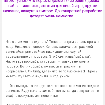
на этот успех! Что первым делом такие ребята делают:
паблик вконтакте, логотип для своей игры, крутое
название, аккаунт в твиторе. До конкретной разработки
доходят очень немногие…
Что с этим можно сделать? Теперь, когда мы знаем врага в
лицо! Никаких отговорок. Хочешь заниматься графикой,-
занимайся прямо сейчас, пиши движок, получай
удовольствие от процесса. Это будет наша “рыбалка”.
Часто ведь про рыбалку говорят — главное не улов, а
процесс. Вот я «обрыбалю» плюсы и графику, ты
«обрыбаль» C# и Unity, делай что-то прямо сейчас! :) Брось
читать эту статью и иди пиши код, учись!
Эти выводы такие крутые, что я просто не мог их сюда не
записать. Буду тыкать сам себя потом, когда решу какое-то
стафло прикупить или полениться.