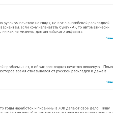
на русском печатаю не глядя, но вот с английской раскладкой 
вариантам, если хочу напечатать букву «А», то автоматически
о ни как не мизинец для английского алфавита.
Отве
акой проблемы нет, в обоих раскладках печатаю всплепую… Пом
екоторое время отказывался от русской раскладки и даже в
Отве
осто годы наработок и писанины в ЖЖ делают свое дело. Пишу
епую (но не чисто) — так как смотрю иногда на клавиатуру, что