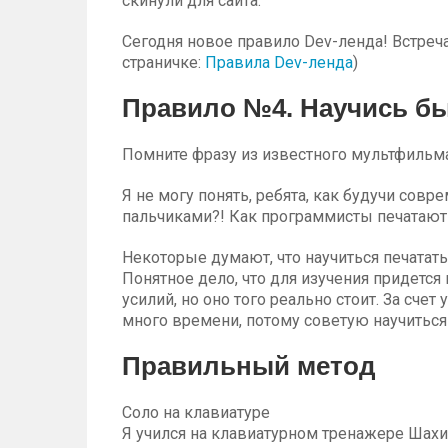
скинули для сайта.
Сегодня новое правило Dev-ленда! Встреча
страничке:
Правила Dev-ленда
)
Правило №4. Научись бы
Помните фразу из известного мультфильма:
Я не могу понять, ребята, как будучи сов
пальчиками?! Как программисты печатают
Некоторые думают, что научиться печатать
Понятное дело, что для изучения придется
усилий, но оно того реально стоит. За сч
много времени, потому советую научиться
Правильный метод
Соло на клавиатуре
Я учился на клавиатурном тренажере Шахи