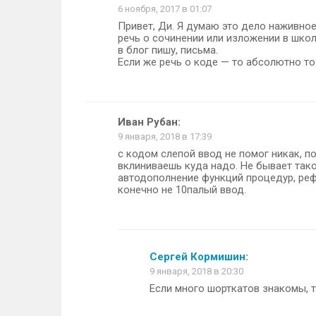
6 ноября, 2017 в 01:07
Привет, Ди. Я думаю это дело наживное.
речь о сочинении или изложении в школ
в блог пишу, письма.
Если же речь о коде — то абсолютно т
Иван Рубан
:
9 января, 2018 в 17:39
с кодом слепой ввод не помог никак, п
вклиниваешь куда надо. Не бывает так
автодополнение функций процедур, рефа
конечно не 10палый ввод.
Сергей Кормишин
:
9 января, 2018 в 20:30
Если много шорткатов знакомы, 