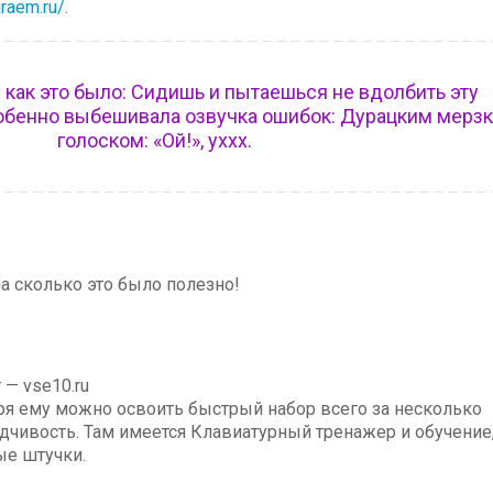
iraem.ru/
.
 как это было: Сидишь и пытаешься не вдолбить эту
особенно выбешивала озвучка ошибок: Дурацким мерз
голоском: «Ой!», уххх.
а сколько это было полезно!
— vse10.ru
ря ему можно освоить быстрый набор всего за несколько
сидчивость. Там имеется Клавиатурный тренажер и обучение
ые штучки.