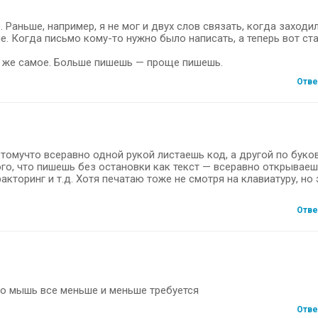
 Раньше, например, я не мог и двух слов связать, когда заходи
е. Когда письмо кому-то нужно было написать, а теперь вот ст
о же самое. Больше пишешь — проще пишешь.
Отве
отомучто всеравно одной рукой листаешь код, а другой по буко
ого, что пишешь без остановки как текст — всеравно открывае
кторинг и т.д. Хотя печатаю тоже не смотря на клавиатуру, но 
Отве
то мышь все меньше и меньше требуется
Отве