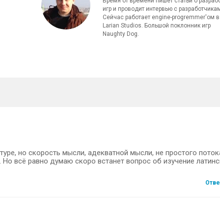
Время от времени пишет статьи о разраб
игр и проводит интервью с разработчика
Сейчас работает engine-progremmer'ом в
Larian Studios. Большой поклонник игр
Naughty Dog.
атуре, но скорость мысли, адекватной мысли, не простого поток
. Но всё равно думаю скоро встанет вопрос об изучение латин
Отве