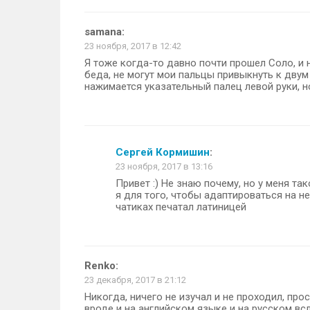
samana
:
23 ноября, 2017 в 12:42
Я тоже когда-то давно почти прошел Соло, и 
беда, не могут мои пальцы привыкнуть к двум 
нажимается указательный палец левой руки, н
Сергей Кормишин
:
23 ноября, 2017 в 13:16
Привет :) Не знаю почему, но у меня т
я для того, чтобы адаптироваться на н
чатиках печатал латиницей
Renko
:
23 декабря, 2017 в 21:12
Никогда, ничего не изучал и не проходил, пр
вроде и на английском языке и на русском всл