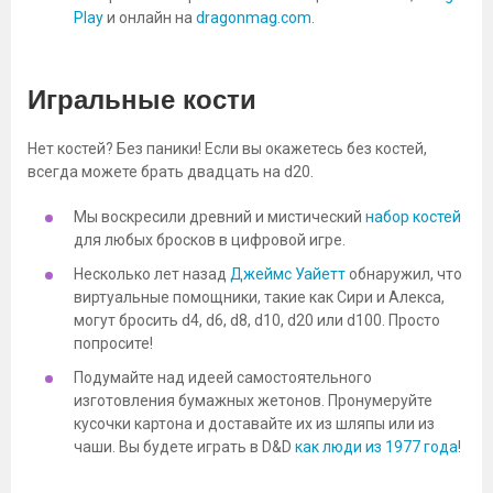
Play
и онлайн на
dragonmag.com
.
Игральные кости
Нет костей? Без паники! Если вы окажетесь без костей,
всегда можете брать двадцать на d20.
Мы воскресили древний и мистический
набор костей
для любых бросков в цифровой игре.
Несколько лет назад
Джеймс Уайетт
обнаружил, что
виртуальные помощники, такие как Сири и Алекса,
могут бросить d4, d6, d8, d10, d20 или d100. Просто
попросите!
Подумайте над идеей самостоятельного
изготовления бумажных жетонов. Пронумеруйте
кусочки картона и доставайте их из шляпы или из
чаши. Вы будете играть в D&D
как люди из 1977 года
!