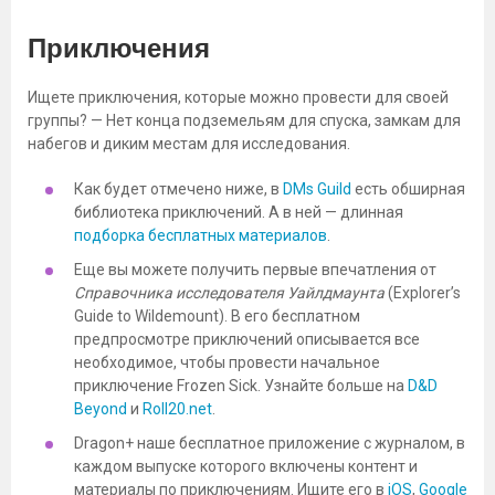
Приключения
Ищете приключения, которые можно провести для своей
группы? — Нет конца подземельям для спуска, замкам для
набегов и диким местам для исследования.
Как будет отмечено ниже, в
DMs Guild
есть обширная
библиотека приключений. А в ней — длинная
подборка бесплатных материалов
.
Еще вы можете получить первые впечатления от
Справочника исследователя Уайлдмаунта
(Explorer’s
Guide to Wildemount). В его бесплатном
предпросмотре приключений описывается все
необходимое, чтобы провести начальное
приключение Frozen Sick. Узнайте больше на
D&D
Beyond
и
Roll20.net
.
Dragon+ наше бесплатное приложение с журналом, в
каждом выпуске которого включены контент и
материалы по приключениям. Ищите его в
iOS
,
Google