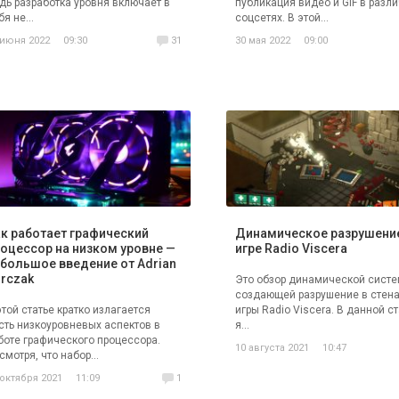
дь разработка уровня включает в
публикация видео и GIF в разл
бя не...
соцсетях. В этой...
 июня 2022
09:30
31
30 мая 2022
09:00
к работает графический
Динамическое разрушение
оцессор на низком уровне —
игре Radio Viscera
большое введение от Adrian
rczak
Это обзор динамической систе
создающей разрушение в стена
этой статье кратко излагается
игры Radio Viscera. В данной с
сть низкоуровневых аспектов в
я...
боте графического процессора.
10 августа 2021
10:47
смотря, что набор...
 октября 2021
11:09
1