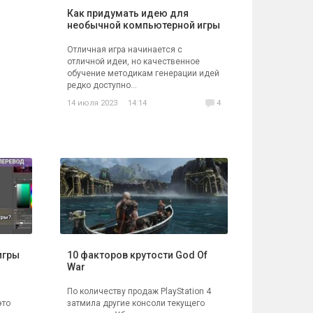
Как придумать идею для
необычной компьютерной игры
Отличная игра начинается с
отличной идеи, но качественное
обучение методикам генерации идей
редко доступно...
14 июля 2023
14:14
4
игры
10 факторов крутости God Of
War
По количеству продаж PlayStation 4
это
затмила другие консоли текущего