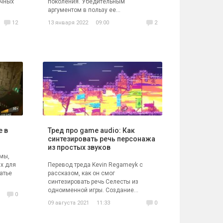
ичных
поколения. Убедительным
аргументом в пользу ее...
12
13 января 2022
09:00
2
 в
Тред про game audio: Как
синтезировать речь персонажа
из простых звуков
мы,
х для
Перевод треда Kevin Regameyk с
татье
рассказом, как он смог
синтезировать речь Селесты из
одноименной игры. Создание...
0
09 августа 2021
11:33
0