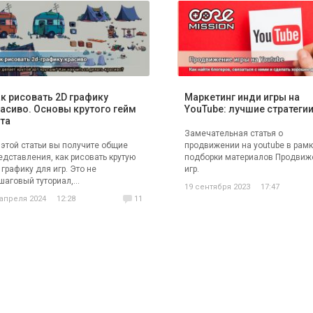
к рисовать 2D графику
Маркетинг инди игры на
асиво. Основы крутого гейм
YouTube: лучшие стратеги
та
Замечательная статья о
 этой статьи вы получите общие
продвижении на youtube в рам
едставления, как рисовать крутую
подборки материалов Продвиж
 графику для игр. Это не
игр.
шаговый туториал,...
19 сентября 2023
17:47
 апреля 2024
12:28
11