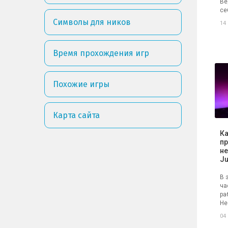
Ве
се
Символы для ников
14
Время прохождения игр
Похожие игры
Карта сайта
Ка
пр
не
Ju
В 
ча
ра
Не
04