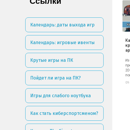
Ссылки
Календарь: даты выхода игр
Ка
Календарь: игровые ивенты
кр
ар
Крутые игры на ПК
Из
пр
2D
по
Пойдет ли игра на ПК?
09
Игры для слабого ноутбука
Как стать киберспортсменом?