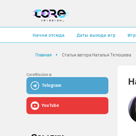
Начни отсюда
Даты выхода игр
Иг
Главная
Статьи автора Наталья Тетюшева
CoreMission в:
Н
Telegram
YouTube