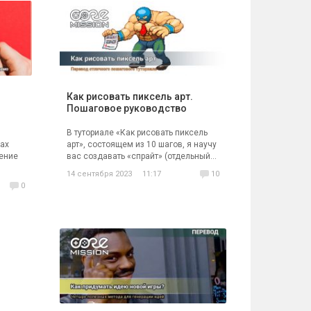
Как рисовать пиксель арт.
и
Пошаговое руководство
В туториале «Как рисовать пиксель
ках
арт», состоящем из 10 шагов, я научу
ение
вас создавать «спрайт» (отдельный...
14 сентября 2023
11:17
10
0