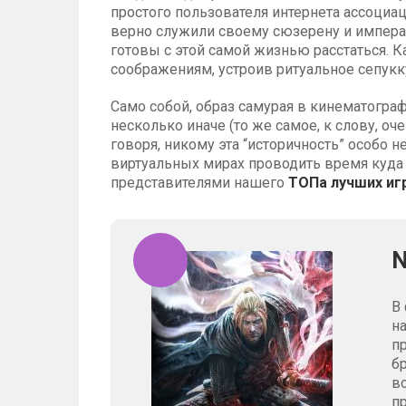
простого пользователя интернета ассоциа
верно служили своему сюзерену и императ
готовы с этой самой жизнью расстаться. К
соображениям, устроив ритуальное сепукку
Само собой, образ самурая в кинематограф
несколько иначе (то же самое, к слову, оч
говоря, никому эта “историчность” особо 
виртуальных мирах проводить время куда 
представителями нашего
ТОПа лучших иг
N
В 
н
п
б
в
п