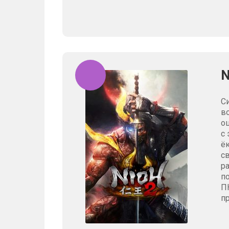
N
С
в
о
с
ё
с
р
п
П
п