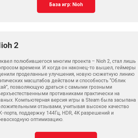
База игр: Nioh
ioh 2
иквел полюбившегося многим проекта – Nioh 2, стал лишь
опросом времени. И когда он наконец-то вышел, геймеры
ценили проделанные улучшения, новую сюжетную линию
 эпических масштабов действом и способность “Облик
кай”, позволяющую драться с самыми грозными
верхъестественными противниками практически на
авных. Компьютерная версия игры в Steam была засыпана
оложительными отзывами, учитывая высокое качество
К-порта, поддержку 144Гц, HDR, 4K разрешений и
ревосходную оптимизацию.