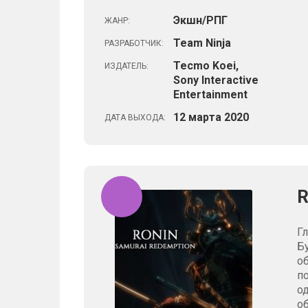
Экшн/РПГ
ЖАНР:
Team Ninja
РАЗРАБОТЧИК:
Tecmo Koei,
ИЗДАТЕЛЬ:
Sony Interactive
Entertainment
12
марта
2020
ДАТА ВЫХОДА:
R
Г
Б
о
п
о
о