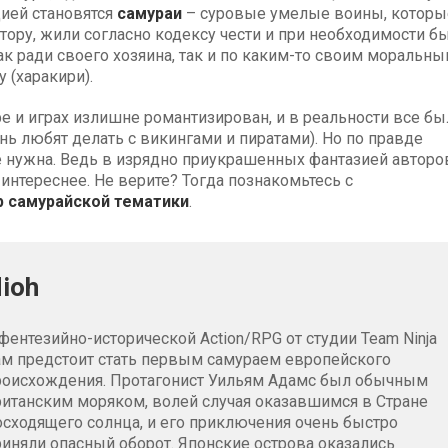
цией становятся
самураи
– суровые умелые воины, которы
ору, жили согласно кодексу чести и при необходимости б
ак ради своего хозяина, так и по каким-то своим моральн
 (харакири).
е и играх излишне романтизирован, и в реальности все бы
ень любят делать с викингами и пиратами). Но по правде
не нужна. Ведь в изрядно приукрашенных фантазией авторо
интереснее. Не верите? Тогда познакомьтесь с
р самурайской тематики
.
ioh
фентезийно-исторической Action/RPG от студии Team Ninja
ам предстоит стать первым самураем европейского
роисхождения. Протагонист Уильям Адамс был обычным
ританским моряком, волей случая оказавшимся в Стране
осходящего солнца, и его приключения очень быстро
риняли опасный оборот. Японские острова оказались