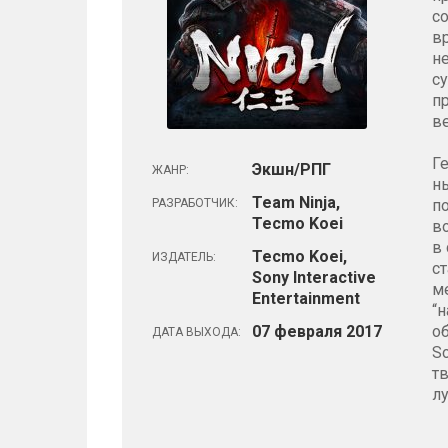
с
в
н
с
п
в
Г
Экшн/РПГ
ЖАНР:
н
Team Ninja,
РАЗРАБОТЧИК:
п
Tecmo Koei
в
в
Tecmo Koei,
ИЗДАТЕЛЬ:
с
Sony Interactive
ме
Entertainment
“
07
февраля
2017
о
ДАТА ВЫХОДА:
So
т
л