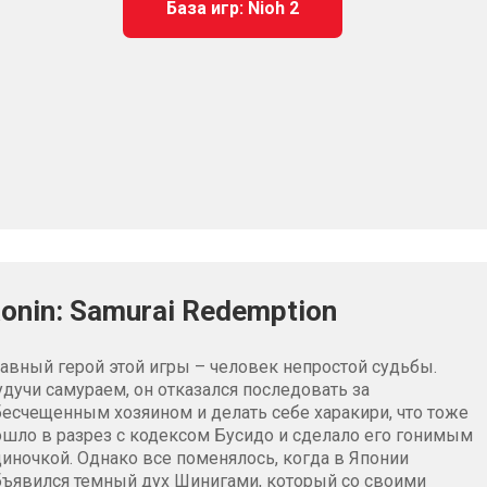
База игр: Nioh 2
onin: Samurai Redemption
лавный герой этой игры – человек непростой судьбы.
удучи самураем, он отказался последовать за
бесчещенным хозяином и делать себе харакири, что тоже
ошло в разрез с кодексом Бусидо и сделало его гонимым
диночкой. Однако все поменялось, когда в Японии
бъявился темный дух Шинигами, который со своими