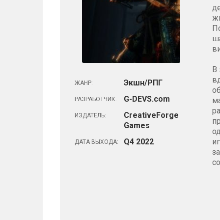
д
жи
П
ш
в
В
в
Экшн/РПГ
ЖАНР:
о
G-DEVS.com
РАЗРАБОТЧИК:
ма
р
CreativeForge
ИЗДАТЕЛЬ:
п
Games
о
Q4 2022
и
ДАТА ВЫХОДА:
з
с