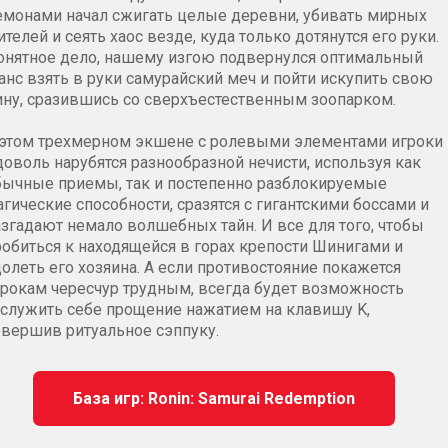
емонами начал сжигать целые деревни, убивать мирных
телей и сеять хаос везде, куда только дотянутся его руки.
онятное дело, нашему изгою подвернулся оптимальный
анс взять в руки самурайский меч и пойти искупить свою
ину, сразившись со сверхъестественным зоопарком.
 этом трехмерном экшене с ролевыми элементами игроки
доволь нарубятся разнообразной нечисти, используя как
бычные приемы, так и постепенно разблокируемые
гические способности, сразятся с гигантскими боссами и
азгадают немало волшебных тайн. И все для того, чтобы
робиться к находящейся в горах крепости Шинигами и
долеть его хозяина. А если противостояние покажется
грокам чересчур трудным, всегда будет возможность
аслужить себе прощение нажатием на клавишу K,
овершив ритуальное сэппуку.
База игр: Ronin: Samurai Redemption