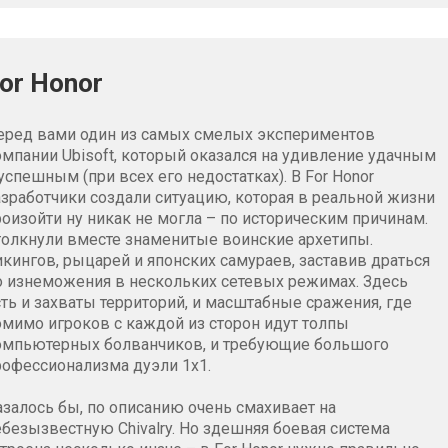
or Honor
еред вами один из самых смелых экспериментов
омпании Ubisoft, который оказался на удивление удачным
успешным (при всех его недостатках). В For Honor
азработчики создали ситуацию, которая в реальной жизни
роизойти ну никак не могла – по историческим причинам.
толкнули вместе знаменитые воинские архетипы.
икингов, рыцарей и японских самураев, заставив драться
о изнеможения в нескольких сетевых режимах. Здесь
сть и захваты территорий, и масштабные сражения, где
омимо игроков с каждой из сторон идут толпы
омпьютерных болванчиков, и требующие большого
рофессионализма дуэли 1х1.
азалось бы, по описанию очень смахивает на
ебезызвестную Chivalry. Но здешняя боевая система