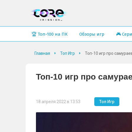
🏆 Топ-100 на ПК
Обзоры игр
🎮 Сер
Главная
Топ Игр
Топ-10 игр про самурае
Топ-10 игр про самура
18 апреля 2022 в 13:53
Топ Игр