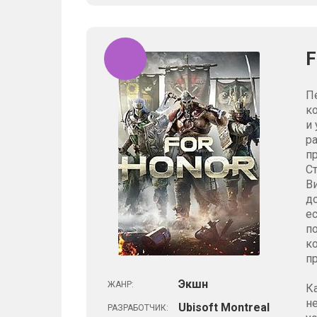
F
П
к
и 
р
п
С
В
д
е
п
к
п
Экшн
ЖАНР:
К
н
Ubisoft Montreal
РАЗРАБОТЧИК: