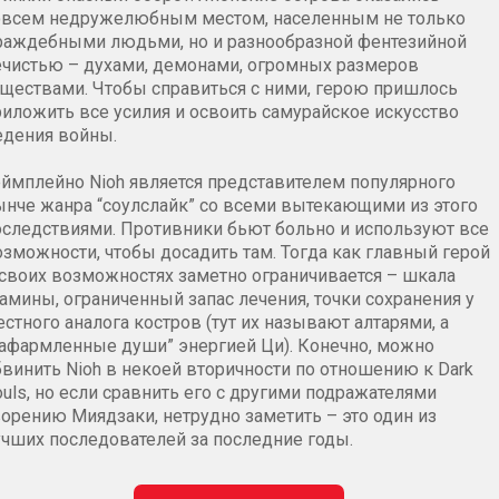
овсем недружелюбным местом, населенным не только
раждебными людьми, но и разнообразной фентезийной
ечистью – духами, демонами, огромных размеров
уществами. Чтобы справиться с ними, герою пришлось
риложить все усилия и освоить самурайское искусство
едения войны.
еймплейно Nioh является представителем популярного
ынче жанра “соулслайк” со всеми вытекающими из этого
оследствиями. Противники бьют больно и используют все
озможности, чтобы досадить там. Тогда как главный герой
 своих возможностях заметно ограничивается – шкала
тамины, ограниченный запас лечения, точки сохранения у
стного аналога костров (тут их называют алтарями, а
нафармленные души” энергией Ци). Конечно, можно
бвинить Nioh в некоей вторичности по отношению к Dark
uls, но если сравнить его с другими подражателями
ворению Миядзаки, нетрудно заметить – это один из
учших последователей за последние годы.