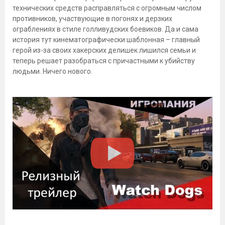
технических средств расправляться с огромным числом
противников, участвующие в погонях и дерзких
ограблениях в стиле голливудских боевиков. Да и сама
история тут кинематографически шаблонная – главный
герой из-за своих хакерских делишек лишился семьи и
теперь решает разобраться с причастными к убийству
людьми. Ничего нового.