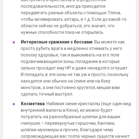
последовательности, иногда приходится
передвигать разные объекты с помощью Тлена,
чтобы активировать алтарь, и т.д. Если до какой-то
области сейчас не добраться, это значит, что
нужные способности пока не открылись.
Интересные сражения с боссами
. Вы можете как
просто рубить врага и медленно отнимать у него
полоску здоровья, так и выискивать на его теле
подсвечивающиеся зоны, попадание в которые
сильно просадит ему HP и даже ненадолго оглушит.
И попадать в эти зоны не так уж и просто, поскольку
находятся они обычно на спине или на боку
монстров, а они постоянно крутятся, мешая вам
сделать точный выстрел.
Косметика
. Набивая синие кристаллы (еще один вид
внутренней валюты в Кена), их можно будет
потратить на разнообразные шляпки для ваших
гнилушек – перевернутые горшочки, бантики,
шляпки-мухоморы и прочее, благодаря чему
сопровождающая вас толпа черных существ начнет