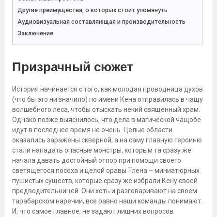
Другие преимущества, о которых стоит упомянуть
Аудиовизуальная составляющая и производительность
Заключение
Призрачный сюжет
История начинается с того, как молодая проводница духов
(что бы это ни значило) по имени Кена отправилась в чащу
волшебного леса, чтобы отыскать некий священный храм.
Однако позже выяснилось, что дела в магической чащобе
идут в последнее время не очень. Целые области
оказались заражены скверной, а на саму главную героиню
стали нападать опасные монстры, которым та сразу же
начала давать достойный отпор при помощи своего
светящегося посоха и целой оравы Тлена – миниатюрных
пушистых существ, которые сразу же избрали Кену своей
предводительницей. Они хоть и разговаривают на своем
тарабарском наречии, все равно наши команды понимают.
И, что самое главное, не задают лишних вопросов.