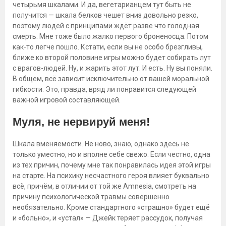
четырьмя шкалами. И да, вегетарианцем тут быть не
получится — шкала белков чешет вниз довольно резко,
поэтому людей с принципами ждёт разве что голодная
смерть. Мне тоже было жалко первого броненосца. Потом
как-то легче пошло. Кстати, если вы не особо брезгливы,
ближе ко второй половине игры можно будет собирать лут
с врагов-людей. Ну, и жарить этот лут. И есть. Ну вы поняли.
В общем, всё зависит исключительно от вашей моральной
гибкости. Это, правда, вряд ли понравится следующей
важной игровой составляющей.
Муля, не нервируй меня!
Шкала вменяемости. Не ново, знаю, однако здесь не
только уместно, но и вполне себе свежо. Если честно, одна
из тех причин, почему мне так понравилась идея этой игры
на старте. На психику несчастного героя влияет буквально
всё, причём, в отличии от той же Amnesia, смотреть на
причину психологической травмы совершенно
необязательно. Кроме стандартного «страшно» будет ещё
и «больно», и «устал» — Джейк теряет рассудок, получая