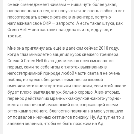
смеси с менеджмент-симами — ниша чуть более узкая,
направленная на тех, кто напугаться не очень любит, а вот
посортировать всякое-разное в инвентаре, попутно
наглаживая своё ОКР — запросто. А есть такая штука, как
Green Hell — она заставит вас делать и то, и другое, и
третье.
Мне она приглянулась ещё в далёком сейчас 2018 году,
когда глаз мимолётно зацепил кусок свежего трейлера.
Свежей Green Hell была для меня во всех смыслах: во-
первых, сами по себе игры о тяготах выживания в
негостеприимной природе любой части света я не очень
люблю, но здесь обещания геймплея со шкалой
вменяемости и неотвратимыми галюнами, если этой шкале
будет плохо, выглядели уж больно хорошо. А во-вторых,
перенос действия из мрачных-закоулков-какого-угодно-
места в солнечный амазонский лес, сверкающий всеми
оттенками зелёного, благостно повлиял на мою уставшую
от подвалов и ночных сеттингов психику. Ну, Ад тут на то и
заявлен зелёный, чтобы не быть похожим на Ад.