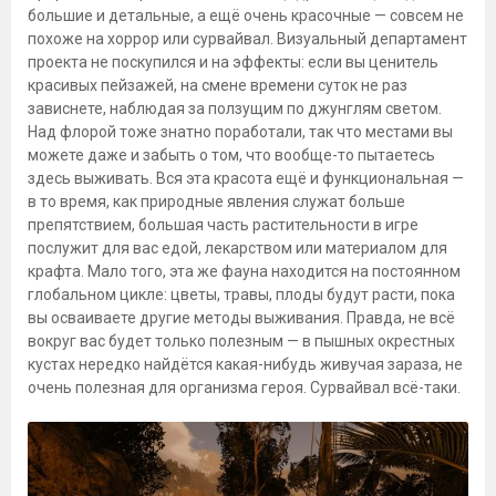
большие и детальные, а ещё очень красочные — совсем не
похоже на хоррор или сурвайвал. Визуальный департамент
проекта не поскупился и на эффекты: если вы ценитель
красивых пейзажей, на смене времени суток не раз
зависнете, наблюдая за ползущим по джунглям светом.
Над флорой тоже знатно поработали, так что местами вы
можете даже и забыть о том, что вообще-то пытаетесь
здесь выживать. Вся эта красота ещё и функциональная —
в то время, как природные явления служат больше
препятствием, большая часть растительности в игре
послужит для вас едой, лекарством или материалом для
крафта. Мало того, эта же фауна находится на постоянном
глобальном цикле: цветы, травы, плоды будут расти, пока
вы осваиваете другие методы выживания. Правда, не всё
вокруг вас будет только полезным — в пышных окрестных
кустах нередко найдётся какая-нибудь живучая зараза, не
очень полезная для организма героя. Сурвайвал всё-таки.