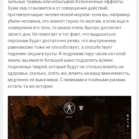
сильные травмы или испытывая болезненные эффекты.
Хуже ему становится и от совершения действий,
противоречащих человеческой морали: если вы, например,
убили человека, это жахнет герою по мозгам, а если ещё и
осквернили его тело, то шкала очень быстро достигнет
своего дна. Не помогает и тот факт, что выдыхаться
персонаж будет достаточно резво, что внутреннему
равновесию тоже не способствует, а способствует
падению лицом в кусты. А подремав пару часов на голой
земле, вы имеете большой шанс подцепить всяких
подкожных тварей, которые будут не столько влиять на
здоровье, сколько, опять же, влиять на вашу вменяемость,
медленно её выкачивая. С пиявками и гнойными ранами,
кстати, та же история.