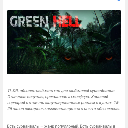
TL;DR: абсолютный мастхэв для любителей сурвайвалов.
Отличные визуалы, прекрасная атмосфера. Хороший
сценарий с отлично завуалированным роялем в кустах. 15-
25 часов шикарного выживальщицкого опыта обеспечены.
Есть сурвайвалы — жанр популярный. Есть сурвайвалы в