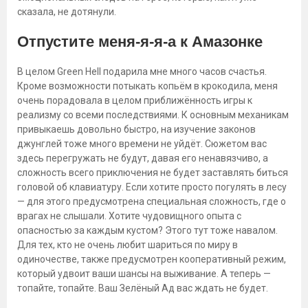
сказала, не дотянули.
Отпустите меня-я-я-а к Амазонке
В целом Green Hell подарила мне много часов счастья.
Кроме возможности потыкать копьём в крокодила, меня
очень порадовала в целом приближённость игры к
реализму со всеми последствиями. К основным механикам
привыкаешь довольно быстро, на изучение законов
джунглей тоже много времени не уйдёт. Сюжетом вас
здесь перегружать не будут, давая его ненавязчиво, а
сложность всего приключения не будет заставлять биться
головой об клавиатуру. Если хотите просто погулять в лесу
— для этого предусмотрена специальная сложность, где о
врагах не слышали. Хотите чудовищного опыта с
опасностью за каждым кустом? Этого тут тоже навалом.
Для тех, кто не очень любит шариться по миру в
одиночестве, также предусмотрен кооперативный режим,
который удвоит ваши шансы на выживание. А теперь —
топайте, топайте. Ваш Зелёный Ад вас ждать не будет.