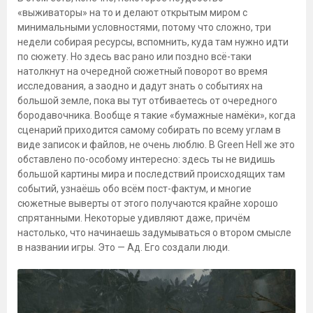
«выживаторы» на то и делают открытым миром с
минимальными условностями, потому что сложно, три
недели собирая ресурсы, вспомнить, куда там нужно идти
по сюжету. Но здесь вас рано или поздно всё-таки
натолкнут на очередной сюжетный поворот во время
исследования, а заодно и дадут знать о событиях на
большой земле, пока вы тут отбиваетесь от очередного
бородавочника. Вообще я такие «бумажные намёки», когда
сценарий приходится самому собирать по всему углам в
виде записок и файлов, не очень люблю. В Green Hell же это
обставлено по-особому интересно: здесь ты не видишь
большой картины мира и последствий происходящих там
событий, узнаёшь обо всём пост-фактум, и многие
сюжетные выверты от этого получаются крайне хорошо
спрятанными. Некоторые удивляют даже, причём
настолько, что начинаешь задумываться о втором смысле
в названии игры. Это — Ад. Его создали люди.