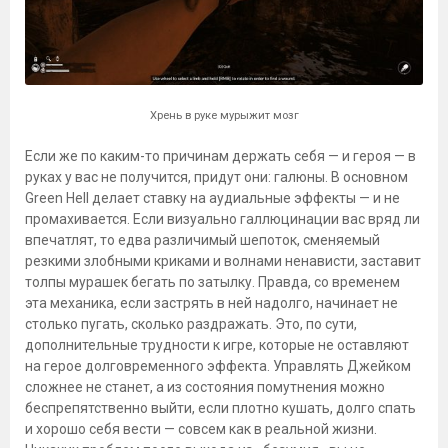
Хрень в руке мурыжит мозг
Если же по каким-то причинам держать себя — и героя — в
руках у вас не получится, придут они: галюны. В основном
Green Hell делает ставку на аудиальные эффекты — и не
промахивается. Если визуально галлюцинации вас вряд ли
впечатлят, то едва различимый шепоток, сменяемый
резкими злобными криками и волнами ненависти, заставит
толпы мурашек бегать по затылку. Правда, со временем
эта механика, если застрять в ней надолго, начинает не
столько пугать, сколько раздражать. Это, по сути,
дополнительные трудности к игре, которые не оставляют
на герое долговременного эффекта. Управлять Джейком
сложнее не станет, а из состояния помутнения можно
беспрепятственно выйти, если плотно кушать, долго спать
и хорошо себя вести — совсем как в реальной жизни.