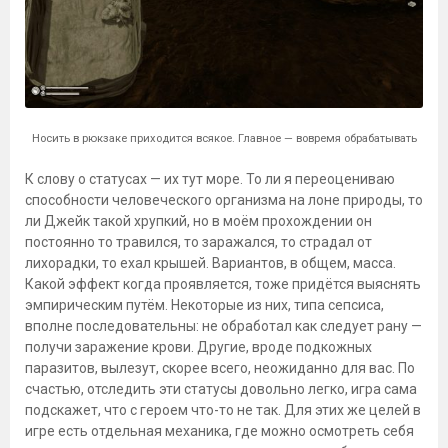
Носить в рюкзаке приходится всякое. Главное — вовремя обрабатывать
К слову о статусах — их тут море. То ли я переоцениваю
способности человеческого организма на лоне природы, то
ли Джейк такой хрупкий, но в моём прохождении он
постоянно то травился, то заражался, то страдал от
лихорадки, то ехал крышей. Вариантов, в общем, масса.
Какой эффект когда проявляется, тоже придётся выяснять
эмпирическим путём. Некоторые из них, типа сепсиса,
вполне последовательны: не обработал как следует рану —
получи заражение крови. Другие, вроде подкожных
паразитов, вылезут, скорее всего, неожиданно для вас. По
счастью, отследить эти статусы довольно легко, игра сама
подскажет, что с героем что-то не так. Для этих же целей в
игре есть отдельная механика, где можно осмотреть себя