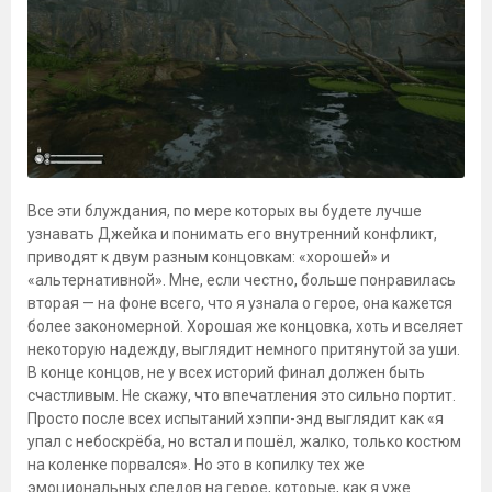
Все эти блуждания, по мере которых вы будете лучше
узнавать Джейка и понимать его внутренний конфликт,
приводят к двум разным концовкам: «хорошей» и
«альтернативной». Мне, если честно, больше понравилась
вторая — на фоне всего, что я узнала о герое, она кажется
более закономерной. Хорошая же концовка, хоть и вселяет
некоторую надежду, выглядит немного притянутой за уши.
В конце концов, не у всех историй финал должен быть
счастливым. Не скажу, что впечатления это сильно портит.
Просто после всех испытаний хэппи-энд выглядит как «я
упал с небоскрёба, но встал и пошёл, жалко, только костюм
на коленке порвался». Но это в копилку тех же
эмоциональных следов на герое, которые, как я уже