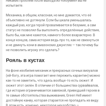
Никаких проблем после выхода из «безумия» вы не
испытаете.
Механика, в общем, классная, но мне думается, что её
объективно не дотянули. Если бы шкала уменьшалась
каждый раз, когда герой проваливается в безумие, а сам
статус не позволял бы выполнять определённые действия,
было бы, как мне кажется, намного более вхарактерно. В
конце концов, сама история ведь про то, как не свихнуться
и не двинуть кони в амазонских джунглях — так почему бы
не позволить игроку это сделать?
Рояль в кустах
На фоне изобилия механик и прекрасных сочных визуалов
(ей-богу, эта игра помогает мне пережить карантин) можно
как-то не заметить, что здесь вообще-то есть сюжет. И
сюжет этот силён. В отличии от большинства сурвайвалов,
где история ограничивается завязкой, приведшей героев в
те самые обстоятельства выживания, Green Hell имеет
достойную канву, которая старается не пропадать из виду.
В этом есть, конечно, некоторое неудобство —