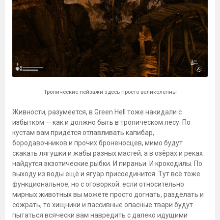
Тропические пейзажи здесь просто великолепны
Живности, разумеется, в Green Hell тоже накидали с
избытком — как и должно быть в тропическом лесу. По
кустам вам придётся отлавливать капибар,
бородавочников и прочих броненосцев, мимо будут
скакать лягушки и жабы разных мастей, а в озёрах и реках
найдутся экзотические рыбки. И пираньи. И крокодилы. По
выходу из воды ещё и ягуар присоединится. Тут всё тоже
функциональное, но с оговоркой: если относительно
мирных животных вы можете просто догнать, разделать и
сожрать, то хищники и пассивные опасные твари будут
пытаться всячески вам навредить с далеко идущими