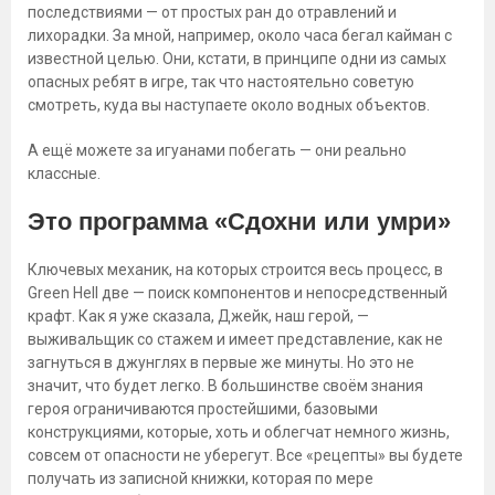
последствиями — от простых ран до отравлений и
лихорадки. За мной, например, около часа бегал кайман с
известной целью. Они, кстати, в принципе одни из самых
опасных ребят в игре, так что настоятельно советую
смотреть, куда вы наступаете около водных объектов.
А ещё можете за игуанами побегать — они реально
классные.
Это программа «Сдохни или умри»
Ключевых механик, на которых строится весь процесс, в
Green Hell две — поиск компонентов и непосредственный
крафт. Как я уже сказала, Джейк, наш герой, —
выживальщик со стажем и имеет представление, как не
загнуться в джунглях в первые же минуты. Но это не
значит, что будет легко. В большинстве своём знания
героя ограничиваются простейшими, базовыми
конструкциями, которые, хоть и облегчат немного жизнь,
совсем от опасности не уберегут. Все «рецепты» вы будете
получать из записной книжки, которая по мере