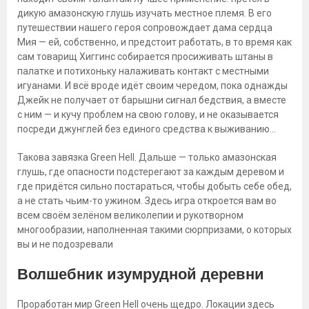
дикую амазонскую глушь изучать местное племя. В его
путешествии нашего героя сопровождает дама сердца
Мия — ей, собственно, и предстоит работать, в то время как
сам товарищ Хиггинc собирается просиживать штаны в
палатке и потихоньку налаживать контакт с местными
игуанами. И всё вроде идёт своим чередом, пока однажды
Джейк не получает от барышни сигнал бедствия, а вместе
с ним — и кучу проблем на свою голову, и не оказывается
посреди джунглей без единого средства к выживанию…
Такова завязка Green Hell. Дальше — только амазонская
глушь, где опасности подстерегают за каждым деревом и
где придётся сильно постараться, чтобы добыть себе обед,
а не стать чьим-то ужином. Здесь игра откроется вам во
всем своём зелёном великолепии и рукотворном
многообразии, наполненная такими сюрпризами, о которых
вы и не подозревали
Волшебник изумрудной деревни
Проработан мир Green Hell очень щедро. Локации здесь