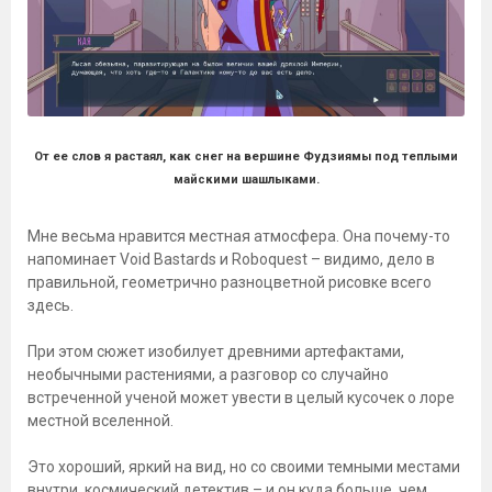
От ее слов я растаял, как снег на вершине Фудзиямы под теплыми
майскими шашлыками.
Мне весьма нравится местная атмосфера. Она почему-то
напоминает Void Bastards и Roboquest – видимо, дело в
правильной, геометрично разноцветной рисовке всего
здесь.
При этом сюжет изобилует древними артефактами,
необычными растениями, а разговор со случайно
встреченной ученой может увести в целый кусочек о лоре
местной вселенной.
Это хороший, яркий на вид, но со своими темными местами
внутри, космический детектив – и он куда больше, чем