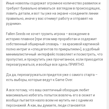
Иные новеллы содержат огромное количество развилок и
требуют буквально впиваться взглядом в происходящее,
ловить детали, и вот ты уже на экране «соедините линии
правильно, иначе у вас отнимут работу и отправят на
рудники».
Fallen Seeds не хочет грузить игрока – вхождение в
историю плавное [при этом мир проработан и содержит
собственный обширный словарь – за красивой картинкой
полно интриг и «спецагентов по прикрытием»], а удобный
минималистичный интерфейс позволяет и посмотреть, что
пропустил, и прокрутить уже прочитанное, если приходится
перезагружаться, и вообще все здесь ПРИЯТНО.
Да да, перезагружаться придется уже с самого старта –
есть выборы, которые ведут к Game Over.
А все потому, что ваш скептичный обзорщик любит
максимально избегать попыток вовлечь его в сюжет и
вообще пытается назло всем не мутить ни с одним из
персонажей. А как, вы думаете, люди становятся