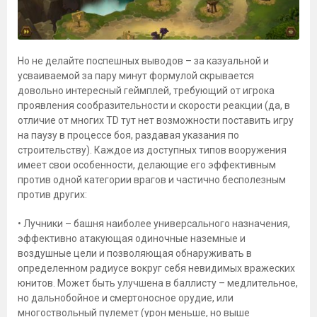
Но не делайте поспешных выводов – за казуальной и
усваиваемой за пару минут формулой скрывается
довольно интересный геймплей, требующий от игрока
проявления сообразительности и скорости реакции (да, в
отличие от многих TD тут нет возможности поставить игру
на паузу в процессе боя, раздавая указания по
строительству). Каждое из доступных типов вооружения
имеет свои особенности, делающие его эффективным
против одной категории врагов и частично бесполезным
против других:
• Лучники – башня наиболее универсального назначения,
эффективно атакующая одиночные наземные и
воздушные цели и позволяющая обнаруживать в
определенном радиусе вокруг себя невидимых вражеских
юнитов. Может быть улучшена в баллисту – медлительное,
но дальнобойное и смертоносное орудие, или
многоствольный пулемет (урон меньше, но выше