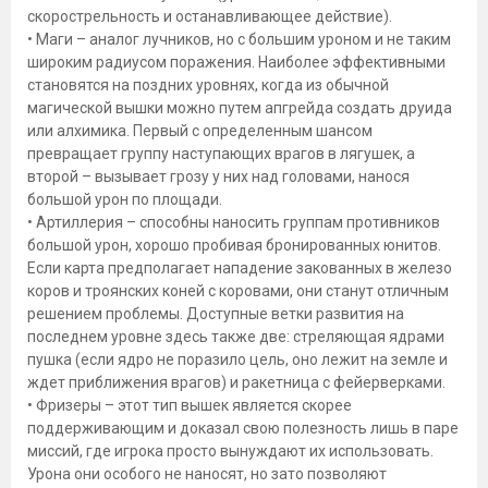
скорострельность и останавливающее действие).
• Маги – аналог лучников, но с большим уроном и не таким
широким радиусом поражения. Наиболее эффективными
становятся на поздних уровнях, когда из обычной
магической вышки можно путем апгрейда создать друида
или алхимика. Первый с определенным шансом
превращает группу наступающих врагов в лягушек, а
второй – вызывает грозу у них над головами, нанося
большой урон по площади.
• Артиллерия – способны наносить группам противников
большой урон, хорошо пробивая бронированных юнитов.
Если карта предполагает нападение закованных в железо
коров и троянских коней с коровами, они станут отличным
решением проблемы. Доступные ветки развития на
последнем уровне здесь также две: стреляющая ядрами
пушка (если ядро не поразило цель, оно лежит на земле и
ждет приближения врагов) и ракетница с фейерверками.
• Фризеры – этот тип вышек является скорее
поддерживающим и доказал свою полезность лишь в паре
миссий, где игрока просто вынуждают их использовать.
Урона они особого не наносят, но зато позволяют