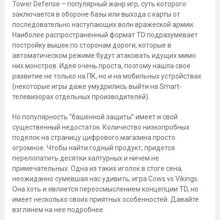
Tower Defense – популярный жанр игр, суть которого
заключается в обороне базы или выхода с карты от
последовательно наступающих волн вражеской армии.
Наиболее распространенный формат TD подразумевает
постройку вышек по сторонам дороги, которые в
автоматическом режиме будут атаковать идущих мимо
них монстров. Идея очень проста, поэтому нашла свое
развитие не только на ПК, но и на мобильных устройствах
(некоторые игры даже умудрились выйти на Smart-
телевизорах отдельных производителей).
Но популярность “башенной защиты” имеет и свой
существенный недостаток. Количество низкопробных
поделок на страницу цифрового магазина просто
огромное. Чтобы найти годный продукт, придется
перелопатить десятки халтурных и ничем не
примечательных. Одна из таких иголок в стоге сена,
неожиданно сумевшая нас удивить, игра Cows vs Vikings.
Она хоть и является переосмыслением концепции TD, но
имеет несколько своих приятных особенностей. Давайте
взглянем на нее подробнее.