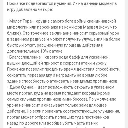
Прокачке подвергаются и умения. Их на данный момент в
игру добавлено четыре:
• Молот Тора – орудие самого бога войны скандинавской
мифологии или персонажа из комиксов Марвел (кому что
ближе). Это точечное заклинание наносит серьезный урон
в заданном радиусе и может получить улучшения на более
быстрый откат, расширенную площадь действия и
дополнительные 10% к атаке.
• Благословление – своего рода бафф для указанной
вышки, дающий ей прирост к скорости атаки и урону.
Прокачка позволит продлить время действия способности,
сократить перезарядку и наградить на время любое
здание способностью атаковать невидимых противников.
• Дыра Одина – дает возможность открыть в указанном
месте портал, куда на время попадают коровы (кроме
самых сильных противников-минибоссов). По умолчанию
урона не наносит и оказывает только замедляющее
действие. Но если прокачать соответствующие улучшения,
портал может отбросить попавших туда противников
назад по дороге или вообще убить часть из них.