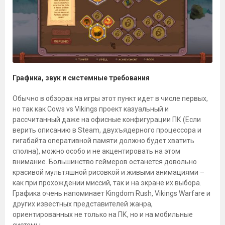
Графика, звук и системные требования
Обычно в обзорах на игры этот пункт идет в числе первых,
но так как Cows vs Vikings проект казуальный и
рассчитанный даже на офисные конфигурации ПК (Если
верить описанию в Steam, двухъядерного процессора и
гигабайта оперативной памяти должно будет хватить
сполна), можно особо и не акцентировать на этом
внимание. Большинство геймеров останется довольно
красивой мультяшной рисовкой и живыми анимациями –
как при прохождении миссий, так и на экране их выбора.
Графика очень напоминает Kingdom Rush, Vikings Warfare и
других известных представителей жанра,
ориентированных не только на ПК, но и на мобильные