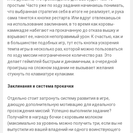
простым. Часто уже по ходу задания начинаешь понимать,
что выбранная стратегия себя в итоге не реализует, и рука
сама тянется к кнопке рестарта. Или вдруг отвлекаешься
на использование заклинания, в то время как коровы-
камикадзе набегают на прокачанную до отказа вышку и
взрывают ее, нанося непоправимый урон. К счастью, как и
в большинстве подобных игр, тут есть кнопка ускорения
темпа игры в несколько раз, которой можно пользоваться
по ходу миссии неограниченное количество раз. Это
делает геймплей быстрым и динамичным, а очередной
проигрыш на сложном задании не вызывает желания
стукнуть по клавиатуре кулаками.
Заклинания и система прокачки
Отдельно стоит затронуть систему развития в игре,
дающую дополнительную мотивацию для идеального
прохождения миссий. Успешно выполнили задание?
Получайте в награду бочки с коровьим молоком
(максимально за уровень можно получить три, если вы не
выпустили из вашей владений ни одного воинствующего