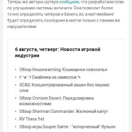
Теперь же авторы шутера
сообщили
, что разработали план
по улучшению системы античита. Она позволит более
точно определять читеров и банить их, а матчмейкинг
будет определять последних в матчи только с такими же
нарушителями.
6 августа, четверг
: Новости игровой
индустрии
Обзор Housewarming. Кошмарное новоселье
ʕ ᵔᴥᵔ ʔ Смайлики из символов ✎
SCAD. Концентрированный экшен без лишних
слов
Обзор Crimson Desert. Передозировка
возможностями
Обзор Sherman Commander. Железный капут
RV There Yet
Обзор игры Souper Game - "испорченный" бульон