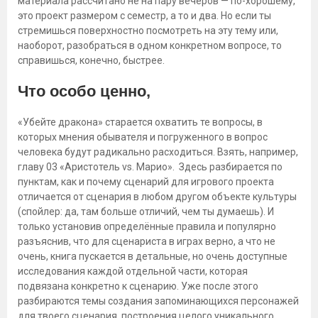
материала рассчитано не на пару вечеров — по-хорошему,
это проект размером с семестр, а то и два. Но если ты
стремишься поверхностно посмотреть на эту тему или,
наоборот, разобраться в одном конкретном вопросе, то
справишься, конечно, быстрее.
Что особо ценно,
«Убейте дракона» старается охватить те вопросы, в
которых мнения обывателя и погруженного в вопрос
человека будут радикально расходиться. Взять, например,
главу 03 «Аристотель vs. Марио». Здесь разбирается по
пунктам, как и почему сценарий для игрового проекта
отличается от сценария в любом другом объекте культуры
(спойлер: да, там больше отличий, чем ты думаешь). И
только установив определённые правила и популярно
разъяснив, что для сценариста в играх верно, а что не
очень, книга пускается в детальные, но очень доступные
исследования каждой отдельной части, которая
подвязана конкретно к сценарию. Уже после этого
разбираются темы создания запоминающихся персонажей
для твоего сценария, построения целого уникального