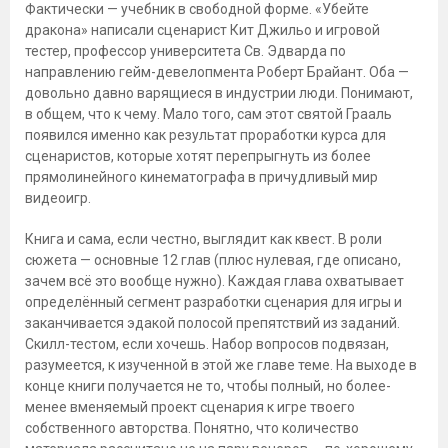
Фактически — учебник в свободной форме. «Убейте
дракона» написали сценарист Кит Джильо и игровой
тестер, профессор университета Св. Эдварда по
направлению гейм-девелопмента Роберт Брайант. Оба —
довольно давно варящиеся в индустрии люди. Понимают,
в общем, что к чему. Мало того, сам этот святой Грааль
появился именно как результат проработки курса для
сценаристов, которые хотят перепрыгнуть из более
прямолинейного кинематографа в причудливый мир
видеоигр.
Книга и сама, если честно, выглядит как квест. В роли
сюжета — основные 12 глав (плюс нулевая, где описано,
зачем всё это вообще нужно). Каждая глава охватывает
определённый сегмент разработки сценария для игры и
заканчивается эдакой полосой препятствий из заданий.
Скилл-тестом, если хочешь. Набор вопросов подвязан,
разумеется, к изученной в этой же главе теме. На выходе в
конце книги получается не то, чтобы полный, но более-
менее вменяемый проект сценария к игре твоего
собственного авторства. Понятно, что количество