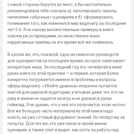
с какой стороны берутся за текст, я бы настоятельно
рекомендовала тебе сначала а). наполировать скиллы
написания «обычных» сценариев и б). сформировать
понимание того, как изменился мир видеоигр за последние
лет 5-6. Я не назову множественные примеры в книге
совсем уж устаревшими, но качественно иные
нарративные приёмы за это время всё же появились.
В целом же, это, пожалуй, одно из немногих руководств
для сценаристов за последнее время, которое охватывает
конкретную нишу. За последний год это четвёртая в моих
руках книга по этой практике — и первая, которая более
конкретно погружается именно в проблемы и вопросы
сферы видеоигр. «Убейте дракона» искренне пытается
книгой для широкой аудитории, учитывая даже тех, кто ни
разу в жизни не садился за игру и не держал в руках
геймпад. Я не думаю, что у неё это получается, если честно.
Всё же большую часть материала из этой книги надо
класть на уже готовый фундамент знаний. Но пятёрочку за
попытку. Для тех же, кто уже писал в своей жизни
сценарии, а также спит и видит, как сесть за работу над