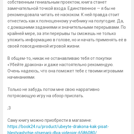
собственным гениальным проектом, книга станет
замечательной точкой входа. Единственное — я бы не
рекомендовала читать её наскоком. К ней правда стоит
отнестись как к полноценному учебнику на полугодие. Да,
с домашними заданиями и значительными перерывами. По
крайней мере, за эти перерывы ты сможешь не только
уложить информацию в голове, но и начать применять её в
своей повседневной игровой жизни.
В общем-то, никак не останавливаю тебя от покупки
«Убейте дракона» и даже настоятельно рекомендую.
Очень надеюсь, что она поможет тебе с твоими игровыми
начинаниями.
Только не забудь потом мне свою нарративно
потрясающую игру на обзор прислать.
;3
Саму книгу можно приобрести в магазине:
https://book24.ru/product/ubeyte-drakona-kak-pisat-
blestyashchie-stsenarii-dlya-videoigr-6586080/