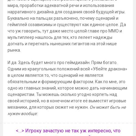
мира, проработки адекватной речи и использования
нарративного дизайна для создания своей будущей игры.
Буквально на пальцах разъяснено, почему сценарий и
геймплей созависимы и существуют как единое целое. Да
что уж говорить, тут даже место целой главе про ММО и
мультиплеер нашлось для тех, кто лелеет надежды
догнать и перегнать нынешних гигантов на этой нише
рынка.
И да. Здесь будет много про геймдизайн. Прям богато.
Одним из краеугольных положений всей «Убейте дракона»
в целом является то, что сценарий не является
обязательным и формирующим фактором. Как по мне, это
одно из главных знаний, которое можно дать начинающим
сценаристам. Ты можешь сколько угодно корпеть над
своей историей, но в конечном итоге её выместят игровые
механики, для которых сюжет не нужен.
Он может быть не
нужен вообще:
<…> Игроку зачастую не так уж интересно, что