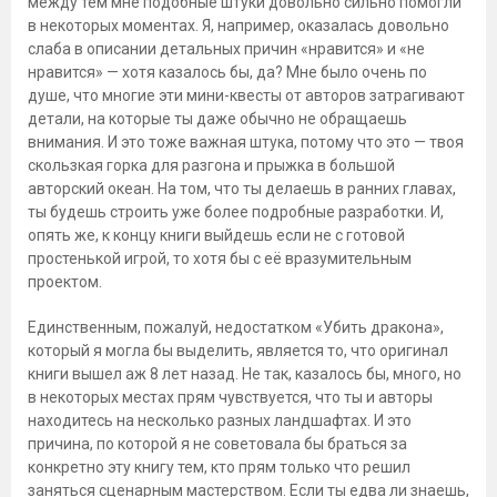
между тем мне подобные штуки довольно сильно помогли
в некоторых моментах. Я, например, оказалась довольно
слаба в описании детальных причин «нравится» и «не
нравится» — хотя казалось бы, да? Мне было очень по
душе, что многие эти мини-квесты от авторов затрагивают
детали, на которые ты даже обычно не обращаешь
внимания. И это тоже важная штука, потому что это — твоя
скользкая горка для разгона и прыжка в большой
авторский океан. На том, что ты делаешь в ранних главах,
ты будешь строить уже более подробные разработки. И,
опять же, к концу книги выйдешь если не с готовой
простенькой игрой, то хотя бы с её вразумительным
проектом.
Единственным, пожалуй, недостатком «Убить дракона»,
который я могла бы выделить, является то, что оригинал
книги вышел аж 8 лет назад. Не так, казалось бы, много, но
в некоторых местах прям чувствуется, что ты и авторы
находитесь на несколько разных ландшафтах. И это
причина, по которой я не советовала бы браться за
конкретно эту книгу тем, кто прям только что решил
заняться сценарным мастерством. Если ты едва ли знаешь,