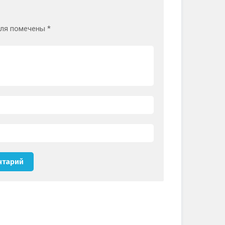
оля помечены
*