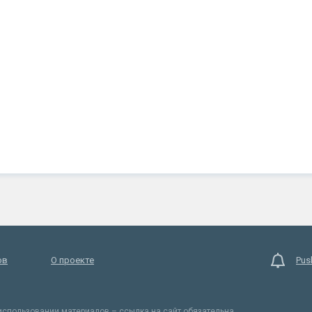
ов
О проекте
Pus
спользовании материалов – ссылка на сайт обязательна.