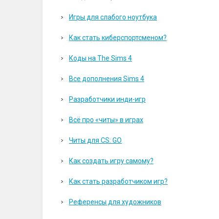
Игры для слабого ноутбука
Как стать киберспортсменом?
Коды на The Sims 4
Все дополнения Sims 4
Разработчики инди-игр
Всё про «читы» в играх
Читы для CS: GO
Как создать игру самому?
Как стать разработчиком игр?
Референсы для художников