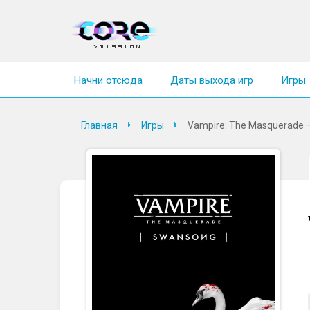
Начни отсюда
Даты выхода игр
Игры
Главная
Игры
Vampire: The Masquerade