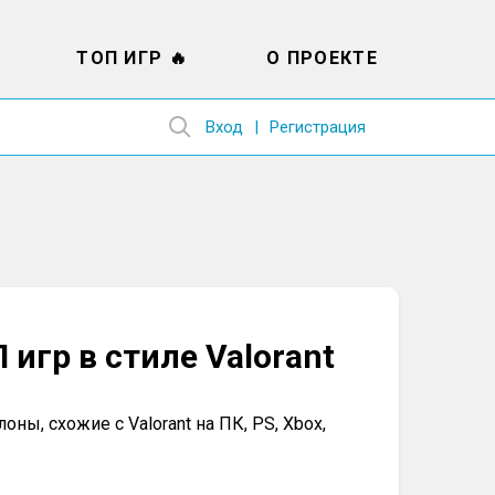
ТОП ИГР 🔥
О ПРОЕКТЕ
Вход
Регистрация
 игр в стиле Valorant
ны, схожие с Valorant на ПК, PS, Xbox,