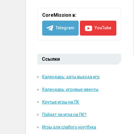
CoreMission в:
Telegram
YouTube
Ссылки
Календарь: даты выхода игр
Календарь: игровые ивенты
Крутые игры на ПК
Пойдет ли игра на ПК?
Игры для слабого ноутбука