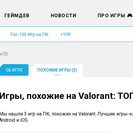
ГЕЙМДЕВ
НОВОСТИ
ПРО ИГРЫ 🎮
Топ-100 Игр на ПК
+1PR
 (3)
ОБ ИГРЕ
ПОХОЖИЕ ИГРЫ (3)
Игры, похожие на Valorant: ТОП
Мы нашли 3 игр на ПК, похожих на Valorant. Лучшие игры-кло
Android и iOS.