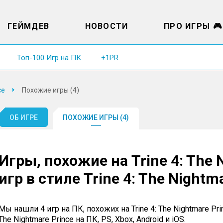
ГЕЙМДЕВ
НОВОСТИ
ПРО ИГРЫ 🎮
Топ-100 Игр на ПК
+1PR
ce
Похожие игры (4)
ОБ ИГРЕ
ПОХОЖИЕ ИГРЫ (4)
Игры, похожие на Trine 4: The 
игр в стиле Trine 4: The Nightm
Мы нашли 4 игр на ПК, похожих на Trine 4: The Nightmare Pr
The Nightmare Prince на ПК, PS, Xbox, Android и iOS.