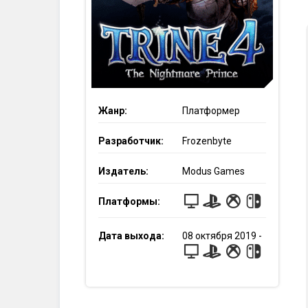
Жанр:
Платформер
Разработчик:
Frozenbyte
Издатель:
Modus Games
Платформы:
Дата выхода:
08
октября
2019
-