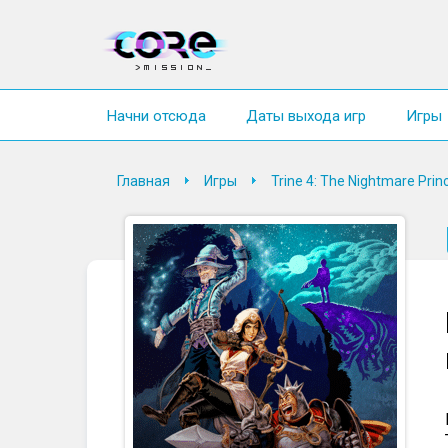
Начни отсюда
Даты выхода игр
Игры
Главная
Игры
Trine 4: The Nightmare Prin