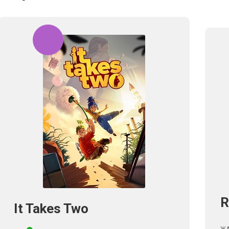
R
It Takes Two
ЖА