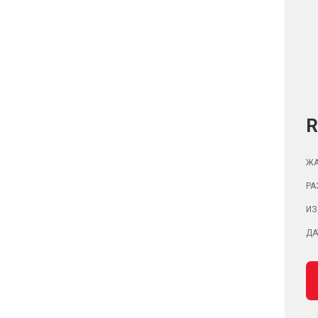
R
ЖА
РА
ИЗ
ДА