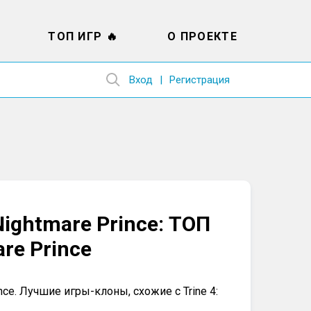
ТОП ИГР 🔥
О ПРОЕКТЕ
Вход
Регистрация
Nightmare Prince: ТОП
are Prince
ince. Лучшие игры-клоны, схожие с Trine 4: